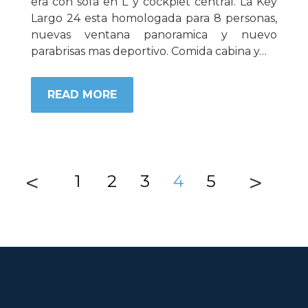
era con sofa en L y cockpiet central. La Key
Largo 24 esta homologada para 8 personas,
nuevas ventana panoramica y nuevo
parabrisas mas deportivo. Comida cabina y…
READ MORE
<
>
1
2
3
4
5