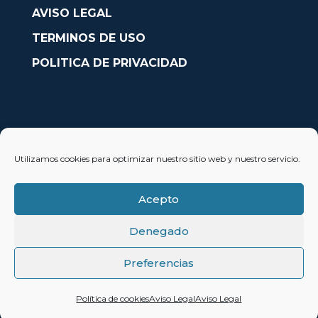
AVISO LEGAL
TERMINOS DE USO
POLITICA DE PRIVACIDAD
CONTACTO
Utilizamos cookies para optimizar nuestro sitio web y nuestro servicio.
Avda. País Valencià nº54, Oficina 23, Alcoy (Alicante)
info@solobarcos.es
Acepto
Denegado
Preferencias
© 2023 SoloBarcos®
Política de cookies
Aviso Legal
Aviso Legal