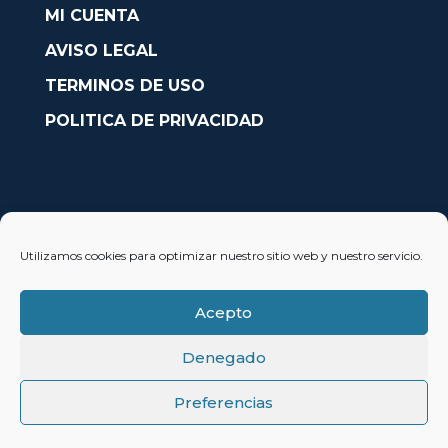
MI CUENTA
AVISO LEGAL
TERMINOS DE USO
POLITICA DE PRIVACIDAD
CONTACTO
Utilizamos cookies para optimizar nuestro sitio web y nuestro servicio.
Avda. País Valencià nº54, Oficina 23, Alcoy (Alicante)
info@solobarcos.es
Acepto
Denegado
Preferencias
© 2023 SoloBarcos®