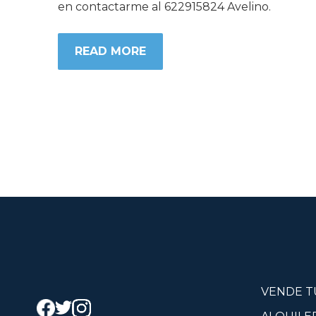
en contactarme al 622915824 Avelino.
READ MORE
VENDE T