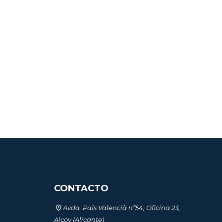
CONTACTO
Avda. País Valencià nº54, Oficina 23,
Alcoy (Alicante)