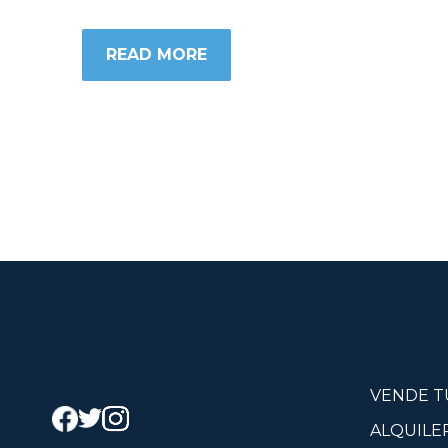
READ MORE
VENDE T
ALQUILE