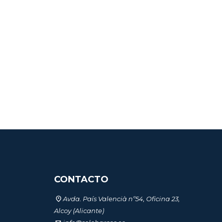
CONTACTO
Avda. País Valencià nº54, Oficina 23,
Alcoy (Alicante)