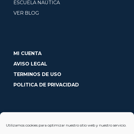
ESCUELA NAÚTICA
VER BLOG
MI CUENTA
AVISO LEGAL
TERMINOS DE USO
POLITICA DE PRIVACIDAD
CONTACTO
Utilizamos cookies para optimizar nuestro sitio web y nuestro servicio.
Avda. País Valencià nº54, Oficina 23, Alcoy (Alicante)