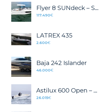
Flyer 8 SUNdeck – STOCK
117.490
€
LATREX 435
2.600
€
Baja 242 Islander
46.000
€
Astilux 600 Open – Exclusiva
26.015
€