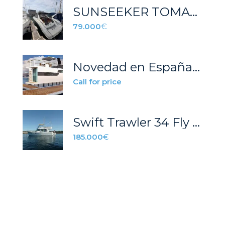
SUNSEEKER TOMAHAWK 41
79.000
€
Novedad en España vea nuestros minimo boats casa-barco
Call for price
Swift Trawler 34 Fly – 055P
185.000
€