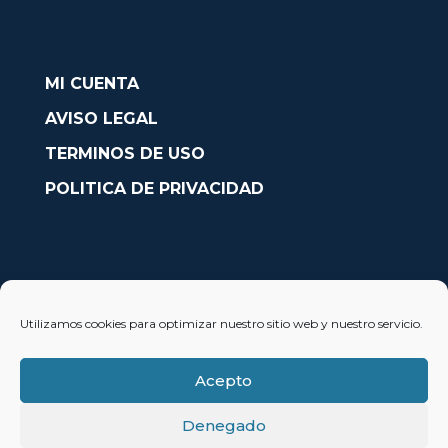
MI CUENTA
AVISO LEGAL
TERMINOS DE USO
POLITICA DE PRIVACIDAD
CONTACTO
Utilizamos cookies para optimizar nuestro sitio web y nuestro servicio.
Avda. País Valencià nº54, Oficina 23, Alcoy (Alicante)
info@solobarcos.es
Acepto
Denegado