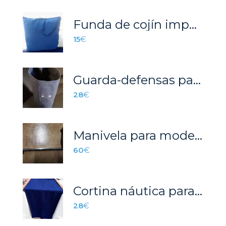
Funda de cojín impermeable 0.50 cm x 0.50cm.
15
€
Guarda-defensas para barcos
28
€
Manivela para modelos antiguos de winch
60
€
Cortina náutica para el portón de acceso.
28
€