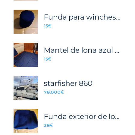
Funda para winches del barco.
15
€
Mantel de lona azul marino / Carpeta náutica
15
€
starfisher 860
78.000
€
Funda exterior de lona para escotilla / ventanuco.
28
€