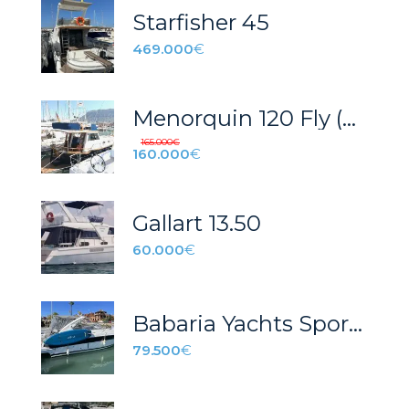
Starfisher 45
469.000
€
Menorquin 120 Fly (2004)
165.000
€
160.000
€
Gallart 13.50
60.000
€
Babaria Yachts Sport 33 Volvo Penta
79.500
€