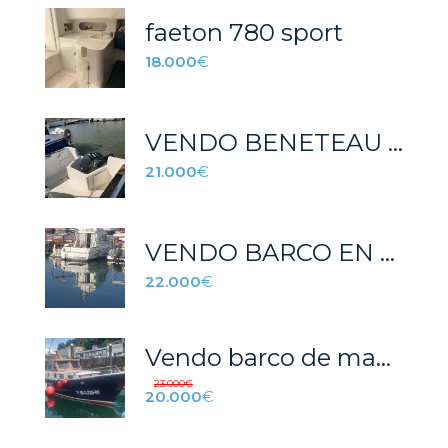
faeton 780 sport
18.000
€
VENDO BENETEAU ANTARES 600 HB
21.000
€
VENDO BARCO EN MUY BUEN ESTADO
22.000
€
Vendo barco de madera
23.000
€
20.000
€