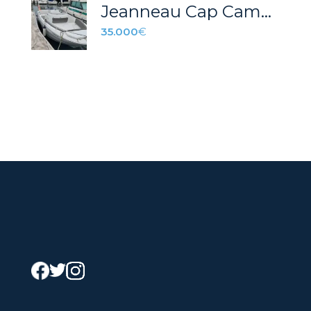
Jeanneau Cap Camarat 6.5 CC – REF 025P
35.000
€