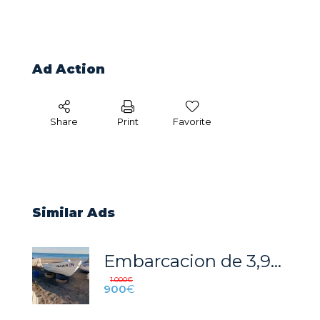
Ad Action
Share
Print
Favorite
Similar Ads
Embarcacion de 3,95 metros de eslora, en perfecto estado y documentación en regla.
1.000
€
900
€