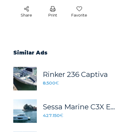
Share
Print
Favorite
Similar Ads
Rinker 236 Captiva
8.500
€
Sessa Marine C3X Edición HT
427.150
€