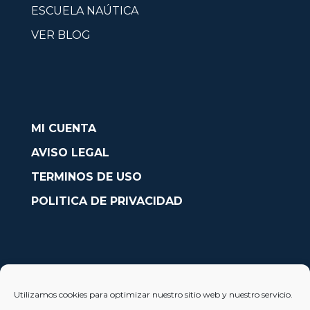
ESCUELA NAÚTICA
VER BLOG
MI CUENTA
AVISO LEGAL
TERMINOS DE USO
POLITICA DE PRIVACIDAD
CONTACTO
Utilizamos cookies para optimizar nuestro sitio web y nuestro servicio.
Avda. País Valencià nº54, Oficina 23, Alcoy (Alicante)