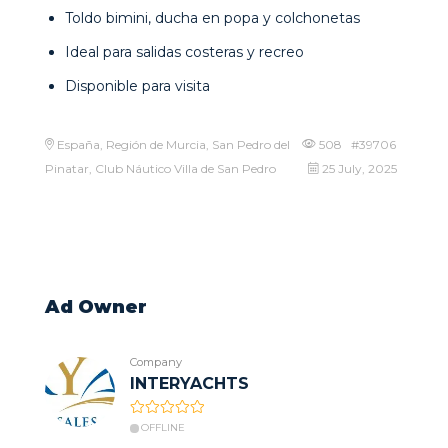
Toldo bimini, ducha en popa y colchonetas
Ideal para salidas costeras y recreo
Disponible para visita
España, Región de Murcia, San Pedro del
508 #39706
Pinatar, Club Náutico Villa de San Pedro
25 July, 2025
Ad Owner
Company
INTERYACHTS
OFFLINE