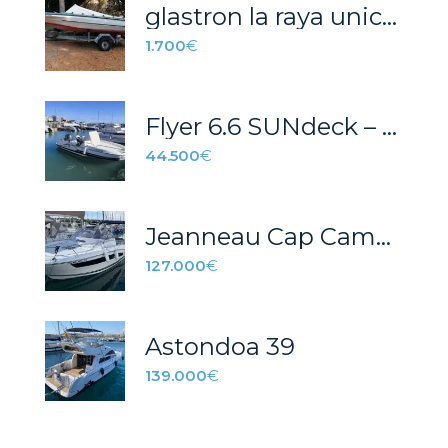
glastron la raya unico propietario
1.700
€
Flyer 6.6 SUNdeck – 024S
44.500
€
Jeanneau Cap Camarat 9.0 WA
127.000
€
Astondoa 39
139.000
€