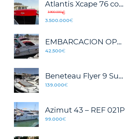
Atlantis Xcape 76 compact explorer
3.900.000
€
3.500.000
€
EMBARCACION OPORTUNIDAD
42.500
€
Beneteau Flyer 9 Sundeck
139.000
€
Azimut 43 – REF 021P
99.000
€