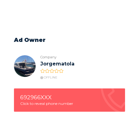
Ad Owner
Company
Jorgematola
OFFLINE
692966XXX
Click to reveal phone number