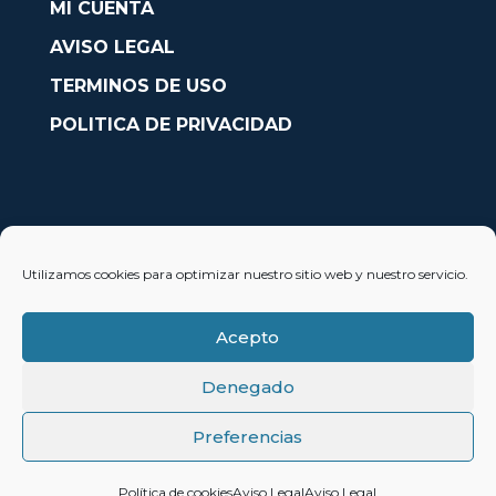
MI CUENTA
AVISO LEGAL
TERMINOS DE USO
POLITICA DE PRIVACIDAD
CONTACTO
Utilizamos cookies para optimizar nuestro sitio web y nuestro servicio.
Avda. País Valencià nº54, Oficina 23, Alcoy (Alicante)
info@solobarcos.es
Acepto
Denegado
Preferencias
© 2023 SoloBarcos®
Política de cookies
Aviso Legal
Aviso Legal