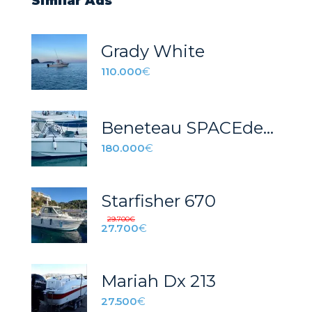
Similar Ads
Grady White
110.000
€
Beneteau SPACEdeck
180.000
€
Starfisher 670
29.700
€
27.700
€
Mariah Dx 213
27.500
€