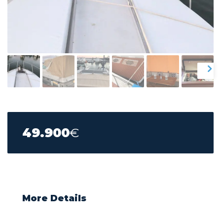
49.900
€
More Details