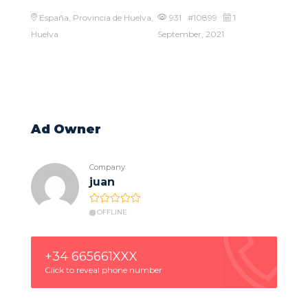
España, Provincia de Huelva,
931 #10899
1
Huelva
September, 2021
Ad Owner
Company
juan
OFFLINE
+34 665661XXX
Click to reveal phone number