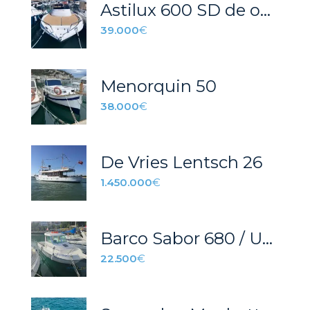
Astilux 600 SD de ocasión
39.000
€
Menorquin 50
38.000
€
De Vries Lentsch 26
1.450.000
€
Barco Sabor 680 / UBICACIÓN: Murcia
22.500
€