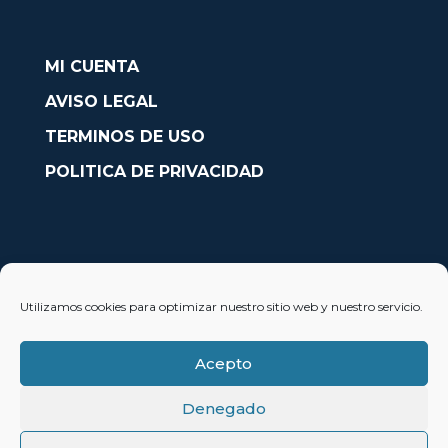
MI CUENTA
AVISO LEGAL
TERMINOS DE USO
POLITICA DE PRIVACIDAD
CONTACTO
Utilizamos cookies para optimizar nuestro sitio web y nuestro servicio.
Avda. País Valencià nº54, Oficina 23, Alcoy (Alicante)
info@solobarcos.es
Acepto
Denegado