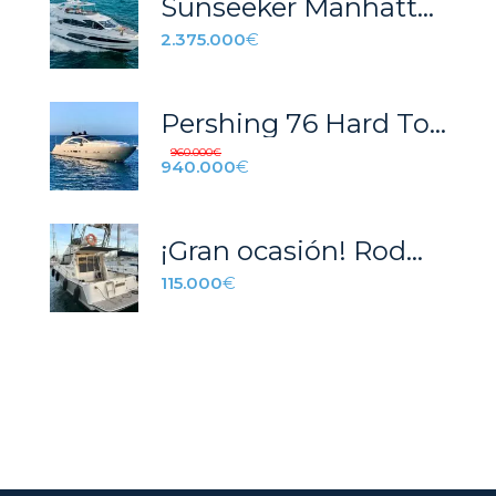
Sunseeker Manhattan 66
2.375.000
€
Pershing 76 Hard Top (2004)
960.000
€
940.000
€
¡Gran ocasión! Rodman 1040 en perfecto estado
115.000
€