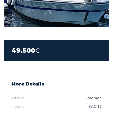
49.500
€
More Details
Astillero
Rodman
modelo
KAD 32