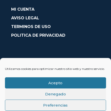
MI CUENTA
AVISO LEGAL
TERMINOS DE USO
POLITICA DE PRIVACIDAD
CONTACTO
Utilizamos cookies para optimizar nuestro sitio web y nuestro servicio.
Avda. País Valencià nº54, Oficina 23, Alcoy (Alicante)
info@solobarcos.es
Acepto
Denegado
Preferencias