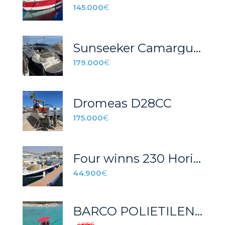
145.000
€
Sunseeker Camargue 44
179.000
€
Dromeas D28CC
175.000
€
Four winns 230 Horizon
44.900
€
BARCO POLIETILENO PHDE
4.898
€