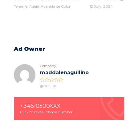
Tenerife, Adeje, Avenida de Colón
12 July, 2024
Ad Owner
Company
maddalenagullino
OFFLINE
+34610500XXX
Click to reveal phone number