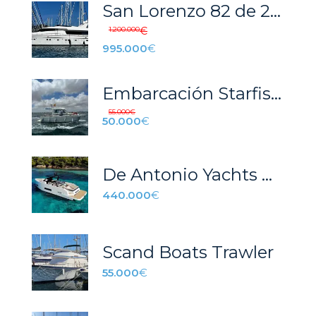
San Lorenzo 82 de 2003, precio con IVA incluido, bandera francesa
1.200.000
€
995.000
€
Embarcación Starfischer 840
55.000
€
50.000
€
De Antonio Yachts D42 Prometheus
440.000
€
Scand Boats Trawler
55.000
€