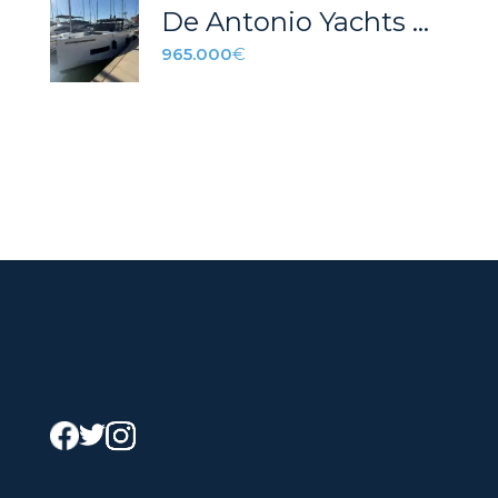
De Antonio Yachts D50 Open Gea
965.000
€