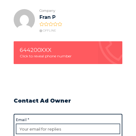
Company
Fran P
OFFLINE
644200XXX
Click to reveal phone number
Contact Ad Owner
Email *