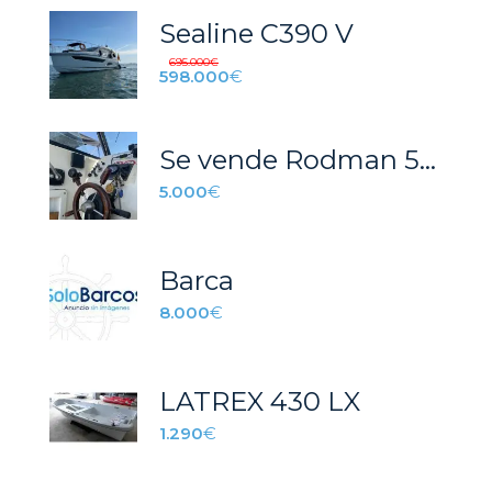
Sealine C390 V
695.000
€
598.000
€
Se vende Rodman 500
5.000
€
Barca
8.000
€
LATREX 430 LX
1.290
€