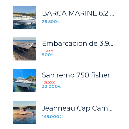
BARCA MARINE 6.2 2025
29.500
€
Embarcacion de 3,95 metros de eslora, en perfecto estado y documentación en regla.
1.000
€
900
€
San remo 750 fisher
35.000
€
32.000
€
Jeanneau Cap Camarat 9.0 CC
145.000
€