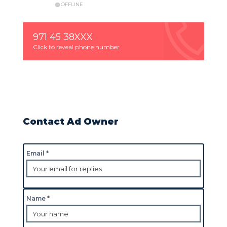
OFFLINE
971 45 38XXX
Click to reveal phone number
Contact Ad Owner
Email *
Name *