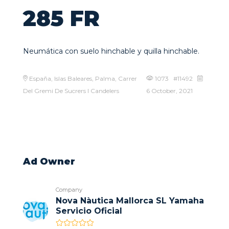
285 FR
Neumática con suelo hinchable y quilla hinchable.
España, Islas Baleares, Palma, Carrer
1073 #11492
Del Gremi De Sucrers I Candelers
6 October, 2021
Ad Owner
Company
Nova Nàutica Mallorca SL Yamaha
Servicio Oficial