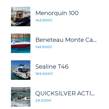
Menorquín 100
143.500
€
Beneteau Monte Carlo 37
145.900
€
Sealine T46
169.000
€
QUICKSILVER ACTIV 605 OPEN
29.000
€