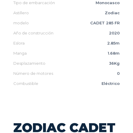
Tipo de embarcación
Monocasco
Astillero
Zodiac
modelo
CADET 285 FR
Año de construcción
2020
Eslora
2.85m
Manga
1.68m
Desplazamiento
36Kg
Número de motores
0
Combustible
Eléctrico
ZODIAC CADET