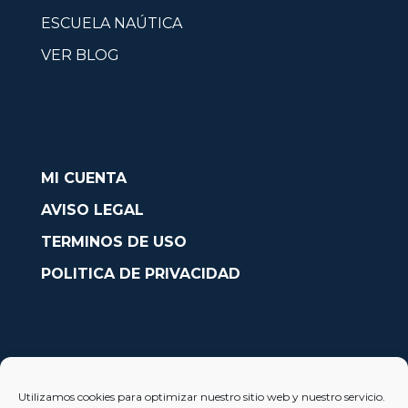
ESCUELA NAÚTICA
VER BLOG
MI CUENTA
AVISO LEGAL
TERMINOS DE USO
POLITICA DE PRIVACIDAD
CONTACTO
Utilizamos cookies para optimizar nuestro sitio web y nuestro servicio.
Avda. País Valencià nº54, Oficina 23, Alcoy (Alicante)