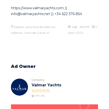
https://www.valmaryachts.com ||
info@valmaryachts.net || +34 622 376 854
España, provincia de Valencia,
468 #20319
9
València, Camí del Canal, 91
April, 2024
Ad Owner
Company
Valmar Yachts
OFFLINE