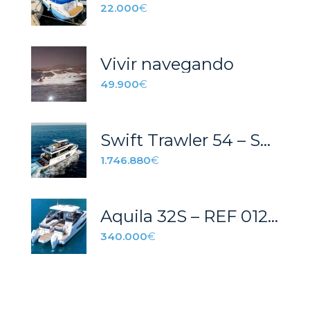
22.000
€
Vivir navegando
49.900
€
Swift Trawler 54 – STOCK
1.746.880
€
Aquila 32S – REF 012P
340.000
€