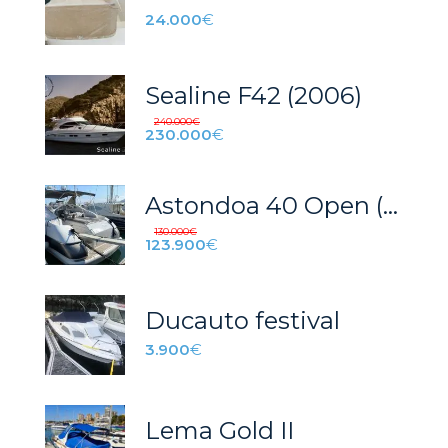
24.000
€
Sealine F42 (2006)
240.000
€
230.000
€
Astondoa 40 Open (2000)
130.000
€
123.900
€
Ducauto festival
3.900
€
Lema Gold II