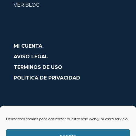
VER BLOG
MI CUENTA
AVISO LEGAL
TERMINOS DE USO
POLITICA DE PRIVACIDAD
CONTACTO
Utilizamos cookies para optimizar nuestro sitio web y nuestro servicio.
Avda. País Valencià nº54, Oficina 23, Alcoy (Alicante)
info@solobarcos.es