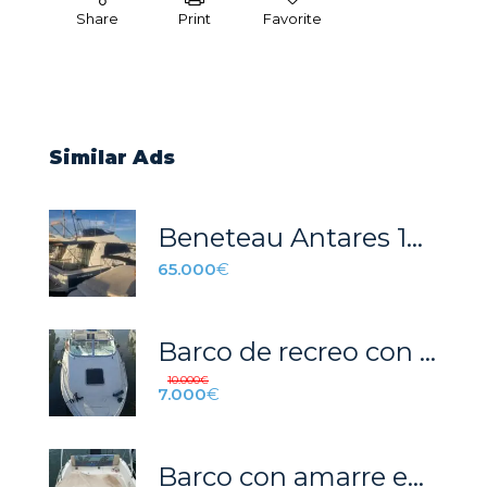
Share
Print
Favorite
Similar Ads
Beneteau Antares 1080
65.000
€
Barco de recreo con 2 motores de 5,6 m para 6 pasajeros
10.000
€
7.000
€
Barco con amarre en Puerto de Mazarrón