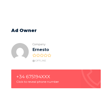
Ad Owner
Company
Ernesto
OFFLINE
+34 675194XXX
Click to reveal phone number