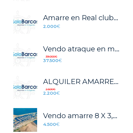
Amarre en Real club náutico Valencia 6 meses
2.000
€
Vendo atraque en marina de fuengirola
39.000
€
37.500
€
ALQUILER AMARRE MS51 CANAL FONTANA
2.500
€
2.200
€
Vendo amarre 8 X 3,3 Port Segur Calafell
4.500
€