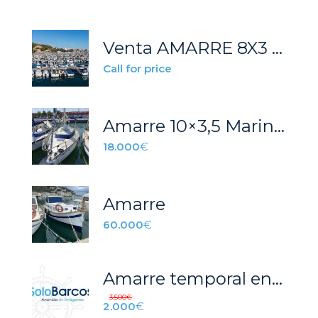
Venta AMARRE 8X3 Oropesa del Mar (Castellón)
Call for price
Amarre 10×3,5 Marinabadalona
18.000
€
Amarre
60.000
€
Amarre temporal en Valencia
3.500
€
2.000
€