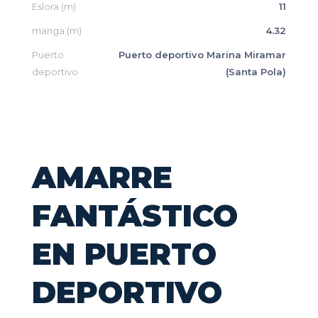
Eslora (m)
11
manga (m)
4.32
Puerto
Puerto deportivo Marina Miramar
deportivo
(Santa Pola)
AMARRE
FANTÁSTICO
EN PUERTO
DEPORTIVO