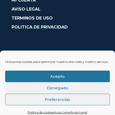
MI CUENTA
AVISO LEGAL
TERMINOS DE USO
POLITICA DE PRIVACIDAD
CONTACTO
Utilizamos cookies para optimizar nuestro sitio web y nuestro servicio.
Avda. País Valencià nº54, Oficina 23, Alcoy (Alicante)
info@solobarcos.es
Acepto
Denegado
Preferencias
© 2023 SoloBarcos®
Política de cookies
Aviso Legal
Aviso Legal