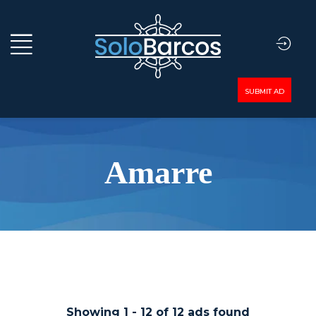
SUBMIT AD
Amarre
Showing
1
-
12
of
12
ads found