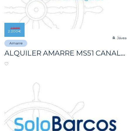
2.500
€
2.200
€
Jávea
Amarre
ALQUILER AMARRE MS51 CANAL FONTANA