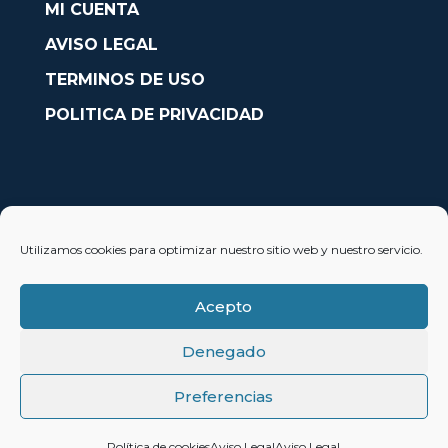
MI CUENTA
AVISO LEGAL
TERMINOS DE USO
POLITICA DE PRIVACIDAD
CONTACTO
Utilizamos cookies para optimizar nuestro sitio web y nuestro servicio.
Avda. País Valencià nº54, Oficina 23, Alcoy (Alicante)
info@solobarcos.es
Acepto
Denegado
Preferencias
© 2023 SoloBarcos®
Política de cookies
Aviso Legal
Aviso Legal