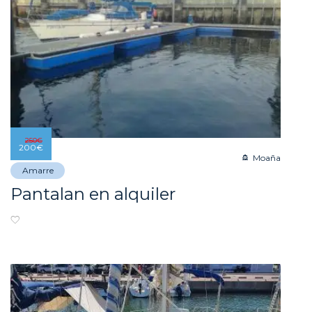
250
€
200
€
Moaña
Amarre
Pantalan en alquiler