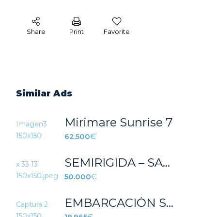
Share
Print
Favorite
Similar Ads
Mirimare Sunrise 7
62.500
€
SEMIRIGIDA – SACS X 33 – EXCELLENTE ESTADO
50.000
€
EMBARCACIÓN SEMIRRIGIDA AZURA 600 GRIS
19.965
€