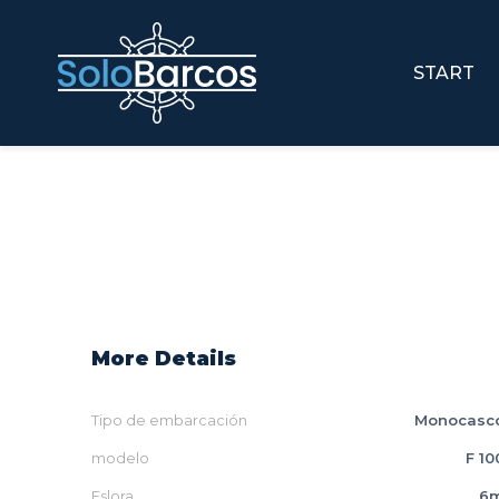
START
More Details
Tipo de embarcación
Monocasc
modelo
F 10
Eslora
6