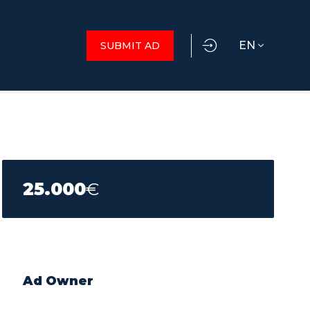
EN
SUBMIT AD
25.000
€
Ad Owner