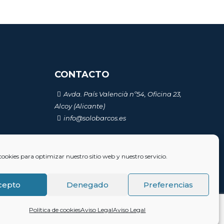
CONTACTO
Avda. País Valencià nº54, Oficina 23,
Alcoy (Alicante)
info@solobarcos.es
AD
cookies para optimizar nuestro sitio web y nuestro servicio.
cepto
Denegado
Preferencias
Política de cookies
Aviso Legal
Aviso Legal