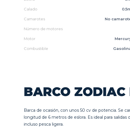
Calado
0.5
Camarotes
No camarot
Número de motores
Motor
Mercur
Combustible
Gasolin
BARCO ZODIAC 
Barca de ocasión, con unos 50 cv de potencia. Se car
longitud de 6 metros de eslora. Es ideal para salidas 
incluso pesca ligera.