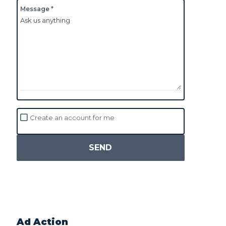
Message *
Create an account for me
SEND
Ad Action