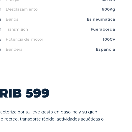
m
Desplazamiento
600Kg
e
Baños
Es neumatica
1
Transmisión
Fueraborda
y
Potencia del motor
100CV
a
Bandera
Española
RIB 599
acteriza por su leve gasto en gasolina y su gran
de recreo, transporte rápido, actividades acuáticas o