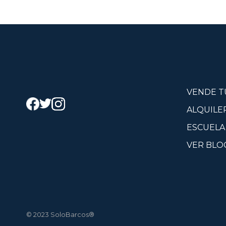
VENDE T
ALQUILE
ESCUELA
VER BLO
© 2023 SoloBarcos®