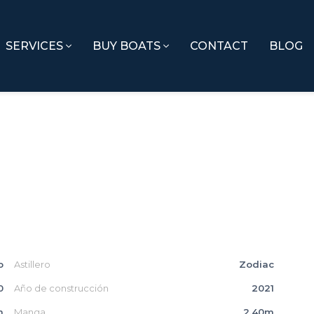
SERVICES
BUY BOATS
CONTACT
BLOG
o
Astillero
Zodiac
0
Año de construcción
2021
m
Manga
2.40m