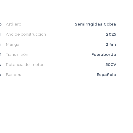
o
Astillero
Semirrígidas Cobra
I
Año de construcción
2025
m
Manga
2.4m
1
Transmisión
Fueraborda
y
Potencia del motor
50CV
a
Bandera
Española