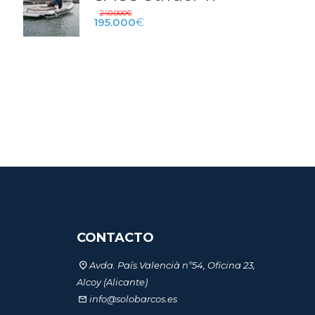
240.000
€
195.000
€
CONTACTO
Avda. País Valencià nº54, Oficina 23,
Alcoy (Alicante)
info@solobarcos.es