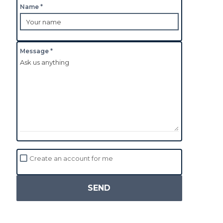
Name *
Message *
Create an account for me
SEND