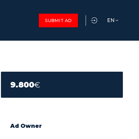
EN
SUBMIT AD
9.800
€
Ad Owner