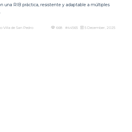
n una RIB práctica, resistente y adaptable a múltiples
.
o Villa de San Pedro
668 #44565
5 December, 2025