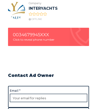
Company
INTERYACHTS
OFFLINE
0034679945XXX
Click to reveal phone number
Contact Ad Owner
Email *