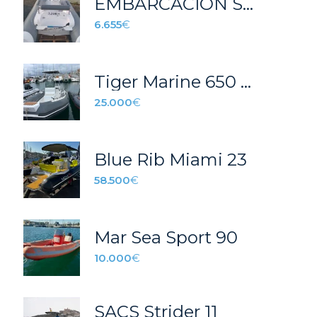
EMBARCACIÓN SEMIRRIGIDA AZURA 390 GRIS
6.655
€
Tiger Marine 650 Open
25.000
€
Blue Rib Miami 23
58.500
€
Mar Sea Sport 90
10.000
€
SACS Strider 11