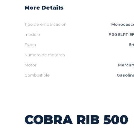
More Details
Tipo de embarcación
Monocasc
modelo
F 50 ELPT EF
Eslora
5
Número de motores
Motor
Mercur
Combustible
Gasolin
COBRA RIB 500