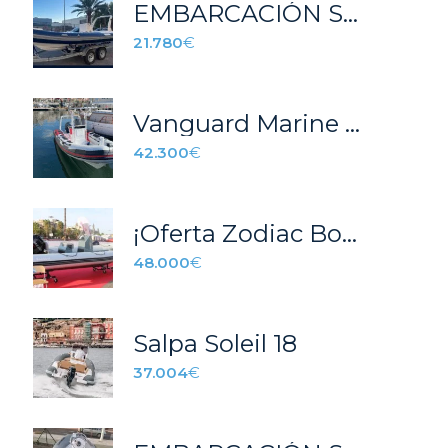
EMBARCACIÓN SEMIRRIGIDA AZURA 600 LUXURY
21.780
€
Vanguard Marine DR 660
42.300
€
¡Oferta Zodiac Bombard 700 explorer! Última Unidad
48.000
€
Salpa Soleil 18
37.004
€