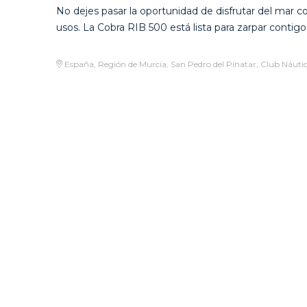
No dejes pasar la oportunidad de disfrutar del mar co
usos. La Cobra RIB 500 está lista para zarpar contigo
España, Región de Murcia, San Pedro del Pinatar, Club Náutic