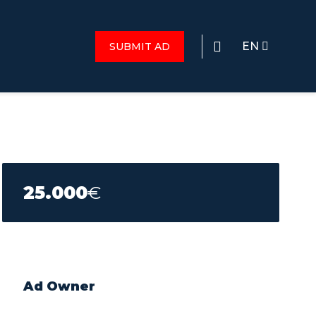
EN
SUBMIT AD
25.000
€
Ad Owner