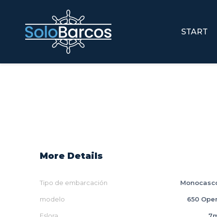
START
More Details
Tipo de embarcación
Monocasc
modelo
650 Ope
Eslora
7