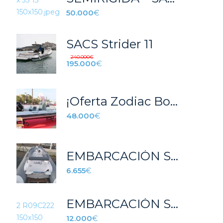
50.000
€
SACS Strider 11
240.000
€
195.000
€
¡Oferta Zodiac Bombard 700 explorer! Última Unidad
48.000
€
EMBARCACIÓN SEMIRRIGIDA AZURA 390 GRIS
6.655
€
EMBARCACIÓN SEMIRRIGIDA AZURA 520
12.000
€