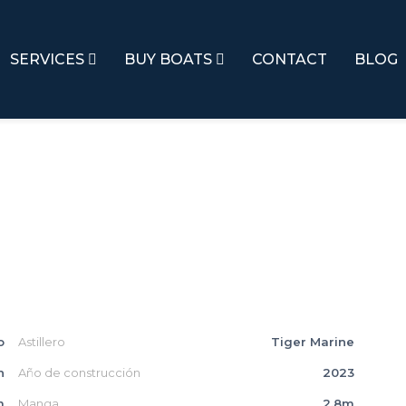
SERVICES
BUY BOATS
CONTACT
BLOG
o
Astillero
Tiger Marine
n
Año de construcción
2023
m
Manga
2.8m