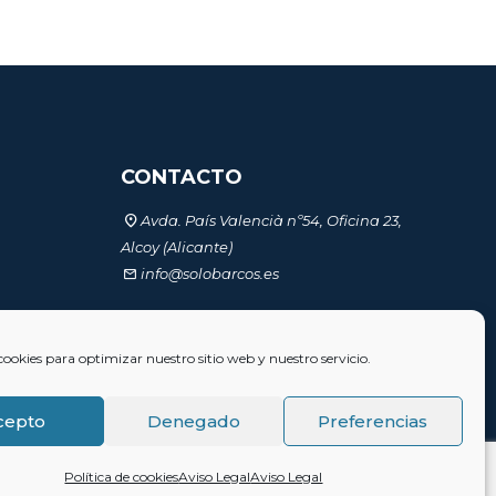
CONTACTO
Avda. País Valencià nº54, Oficina 23,
Alcoy (Alicante)
info@solobarcos.es
AD
cookies para optimizar nuestro sitio web y nuestro servicio.
cepto
Denegado
Preferencias
Política de cookies
Aviso Legal
Aviso Legal