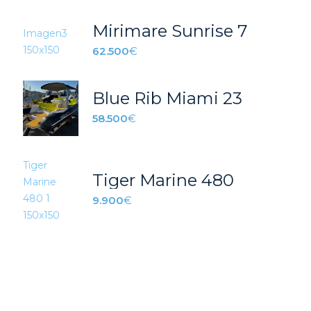
Mirimare Sunrise 7
62.500
€
Blue Rib Miami 23
58.500
€
Tiger Marine 480
9.900
€