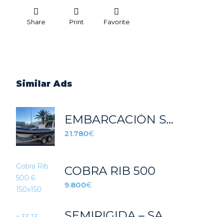
Share
Print
Favorite
Similar Ads
EMBARCACIÓN SEMIRRIGIDA AZURA 600 LUXURY
21.780
€
COBRA RIB 500
9.800
€
SEMIRIGIDA – SACS X 33 – EXCELLENTE ESTADO