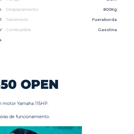
m
Desplazamiento
800Kg
1
Transmisión
Fueraborda
V
Combustible
Gasolina
a
650 OPEN
on motor Yamaha 115HP.
oras de funcionamiento.