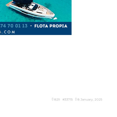
829 #33715
8 January, 2025