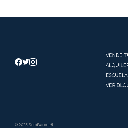
VENDE T
ALQUILE
ESCUELA
VER BLO
© 2023 SoloBarcos®