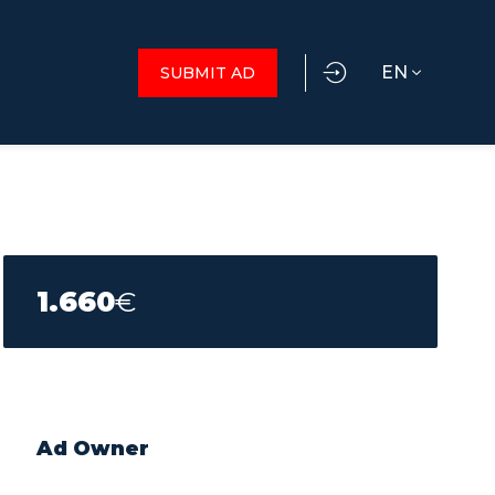
EN
SUBMIT AD
1.660
€
Ad Owner