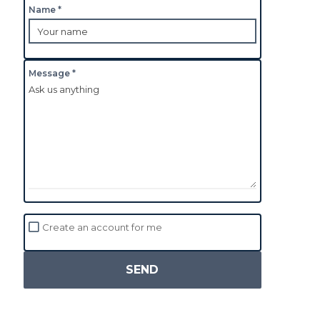
Name *
Message *
Create an account for me
SEND