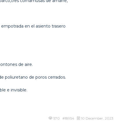
 barco,tres cornamusas de amarre,
y empotrada en el asiento trasero
ontones de aire.
de poliuretano de poros cerrados.
e e invisible.
570 #18954
10 December, 2023