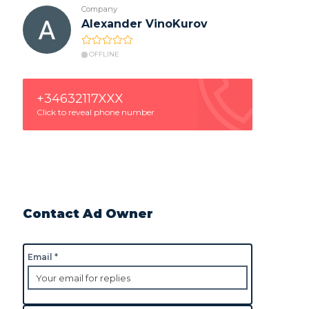
Company
Alexander VinoKurov
OFFLINE
+34632117XXX
Click to reveal phone number
Contact Ad Owner
Email *