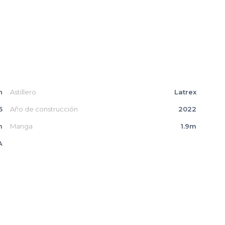
n
Astillero
Latrex
5
Año de construcción
2022
m
Manga
1.9m
A