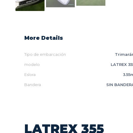
More Details
Tipo de embarcación
Trimará
modelo
LATREX 35
Eslora
3.55
Bandera
SIN BANDER
LATREX 355