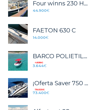
Four winns 230 Horizon
44.900
€
FAETON 630 C
14.000
€
BARCO POLIETILENO PHDE
4.898
€
3.644
€
¡Oferta Saver 750 wa!
78.000
€
73.400
€