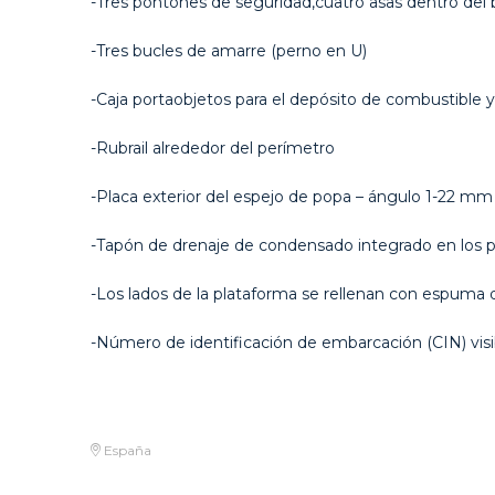
-Tres pontones de seguridad,cuatro asas dentro del
-Tres bucles de amarre (perno en U)
-Caja portaobjetos para el depósito de combustible 
-Rubrail alrededor del perímetro
-Placa exterior del espejo de popa – ángulo 1-22 mm
-Tapón de drenaje de condensado integrado en los p
-Los lados de la plataforma se rellenan con espuma 
-Número de identificación de embarcación (CIN) visibl
España