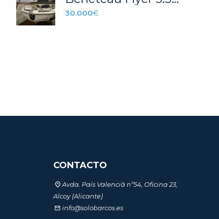
30.000
€
CONTACTO
Avda. País Valencià nº54, Oficina 23,
Alcoy (Alicante)
info@solobarcos.es