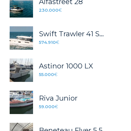
Alfastreet 28
230.000
€
Swift Trawler 41 Sedan
574.910
€
Astinor 1000 LX
55.000
€
Riva Junior
59.000
€
Beneteau Flyer 5.5 Spacedeck