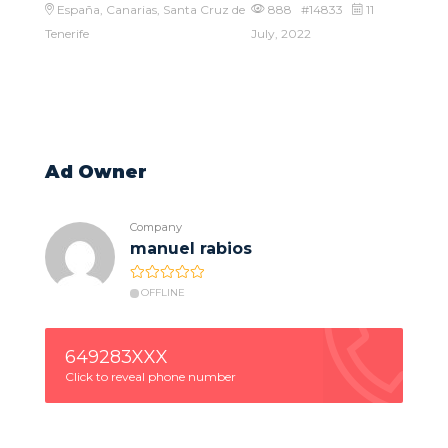
España, Canarias, Santa Cruz de
888 #14833
11
Tenerife
July, 2022
Ad Owner
Company
manuel rabios
OFFLINE
649283XXX
Click to reveal phone number