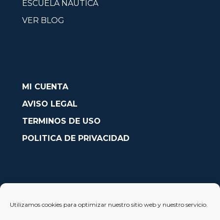
ESCUELA NAÚTICA
VER BLOG
MI CUENTA
AVISO LEGAL
TERMINOS DE USO
POLITICA DE PRIVACIDAD
CONTACTO
Utilizamos cookies para optimizar nuestro sitio web y nuestro servicio.
Avda. País Valencià nº54, Oficina 23, Alcoy (Alicante)