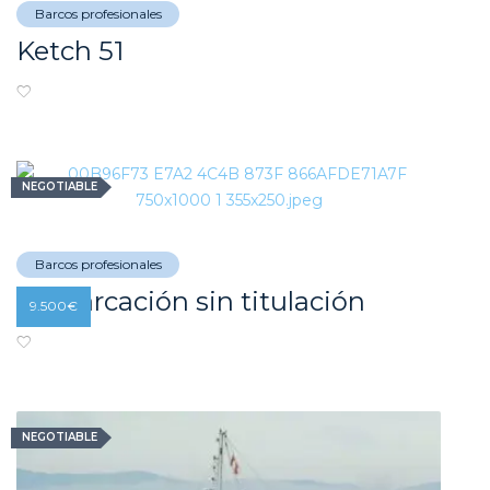
Barcos profesionales
Ketch 51
NEGOTIABLE
Barcos profesionales
Embarcación sin titulación
9.500
€
NEGOTIABLE