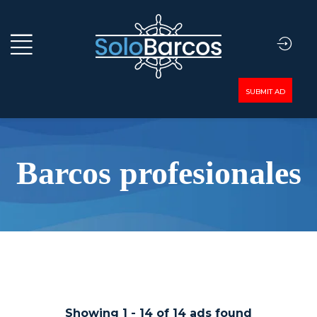
SUBMIT AD
Barcos profesionales
Showing
1
-
14
of
14
ads found