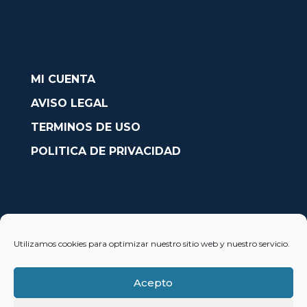
MI CUENTA
AVISO LEGAL
TERMINOS DE USO
POLITICA DE PRIVACIDAD
CONTACTO
Utilizamos cookies para optimizar nuestro sitio web y nuestro servicio.
Avda. País Valencià nº54, Oficina 23, Alcoy (Alicante)
info@solobarcos.es
Acepto