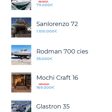
98.000
€
79.000
€
Sanlorenzo 72
1.100.000
€
Rodman 700 cies
35.000
€
Mochi Craft 16
199.000
€
169.000
€
Glastron 35