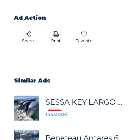
Ad Action
Share
Print
Favorite
Similar Ads
SESSA KEY LARGO 36 A LA VENTA
195.000
€
145.000
€
Beneteau Antares 620