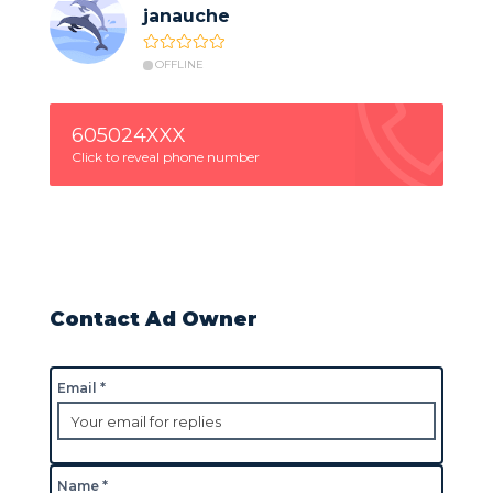
janauche
OFFLINE
605024XXX
Click to reveal phone number
Contact Ad Owner
Email *
Name *