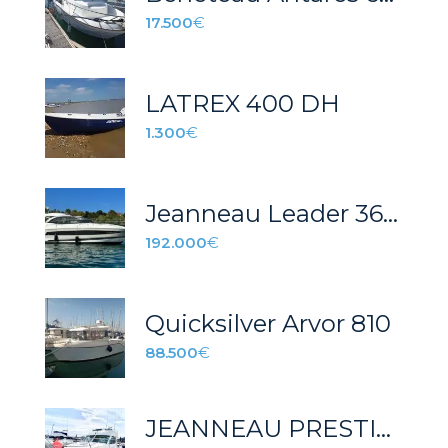
17.500
€
LATREX 400 DH
1.300
€
Jeanneau Leader 36 – REF 047S
192.000
€
Quicksilver Arvor 810
88.500
€
JEANNEAU PRESTIGE 32 FLY