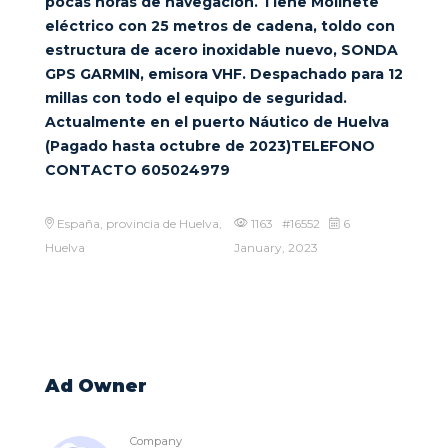
pocas horas de navegación. Tiene Molinete
eléctrico con 25 metros de cadena, toldo con
estructura de acero inoxidable nuevo, SONDA
GPS GARMIN, emisora VHF. Despachado para 12
millas con todo el equipo de seguridad.
Actualmente en el puerto Náutico de Huelva
(Pagado hasta octubre de 2023)TELEFONO
CONTACTO 605024979
España, provincia de Huelva,
1163 #16552
6
Huelva
January, 2023
Ad Owner
Company