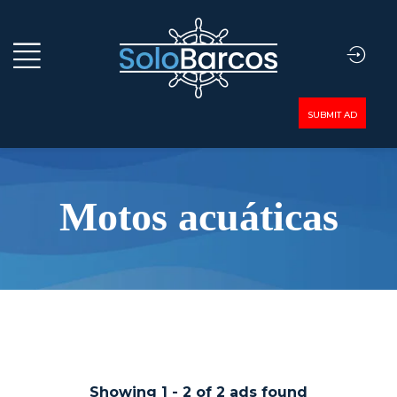
SUBMIT AD
Motos acuáticas
Showing
1
-
2
of
2
ads found