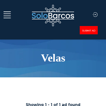
SUBMIT AD
Velas
Showing
1
-
1
of
1
ad found