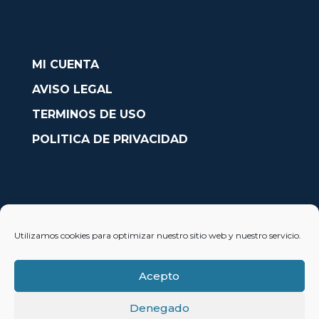
MI CUENTA
AVISO LEGAL
TERMINOS DE USO
POLITICA DE PRIVACIDAD
CONTACTO
Utilizamos cookies para optimizar nuestro sitio web y nuestro servicio.
Avda. País Valencià nº54, Oficina 23, Alcoy (Alicante)
info@solobarcos.es
Acepto
Denegado