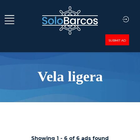
SUBMIT AD
Vela ligera
Showing
1
-
6
of
6
ads found