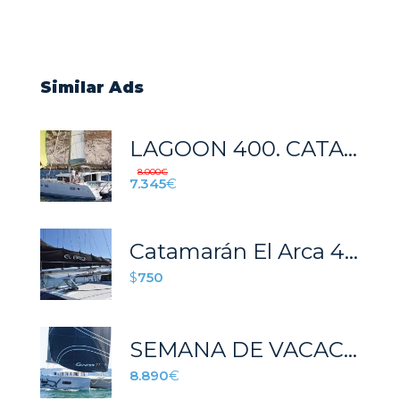
Similar Ads
LAGOON 400. CATAMARÁN EN IBIZA
8.000
€
7.345
€
Catamarán El Arca 43′ – Angra dos Reis
$
750
SEMANA DE VACACIONES EN UN CATAMARÁN IBIZA-FORMENTERA.
8.890
€