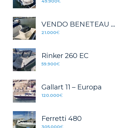
49.900
€
VENDO BENETEAU ANTARES 600 HB
21.000
€
Rinker 260 EC
59.900
€
Gallart 11 – Europa
120.000
€
Ferretti 480
305.000
€