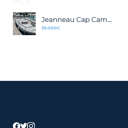
Jeanneau Cap Camarat 6.5 CC – REF 025P
35.000
€