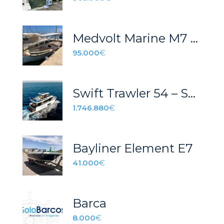
Medvolt Marine M7 – STOCK – REF 05
95.000
€
Swift Trawler 54 – STOCK
1.746.880
€
Bayliner Element E7
41.000
€
Barca
8.000
€