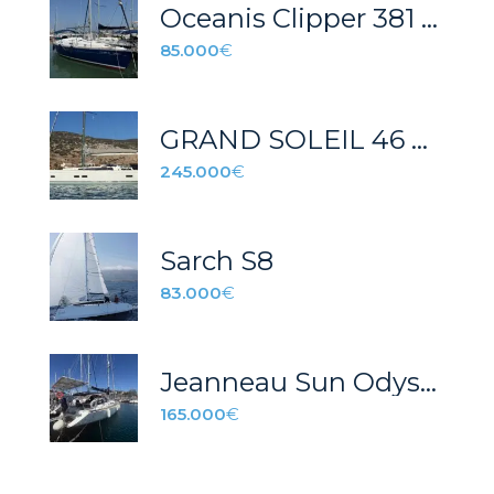
Oceanis Clipper 381 – REF 042T
85.000
€
GRAND SOLEIL 46 B&C ANGEL II
245.000
€
Sarch S8
83.000
€
Jeanneau Sun Odyssey 45
165.000
€