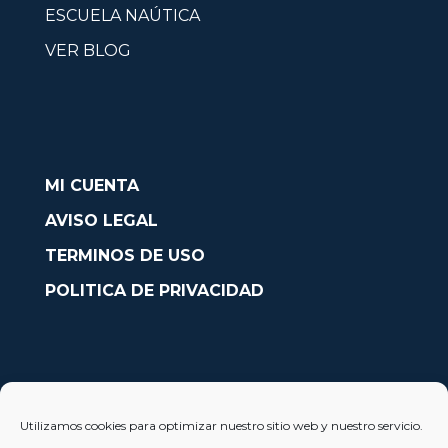
ESCUELA NAÚTICA
VER BLOG
MI CUENTA
AVISO LEGAL
TERMINOS DE USO
POLITICA DE PRIVACIDAD
CONTACTO
Utilizamos cookies para optimizar nuestro sitio web y nuestro servicio.
Avda. País Valencià nº54, Oficina 23, Alcoy (Alicante)