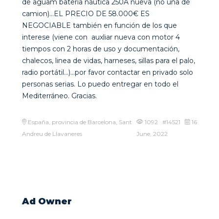
de aguam batería náutica 250A nueva (no una de
camion)…EL PRECIO DE 58.000€ ES
NEGOCIABLE también en función de los que
interese (viene con auxliar nueva con motor 4
tiempos con 2 horas de uso y documentación,
chalecos, linea de vidas, harneses, sillas para el palo,
radio portátil…)…por favor contactar en privado solo
personas serias. Lo puedo entregar en todo el
Mediterráneo. Gracias.
España, provincia de Barcelona, Sant
1092 #14521
16
Andreu de Llavaneres
June, 2022
Ad Owner