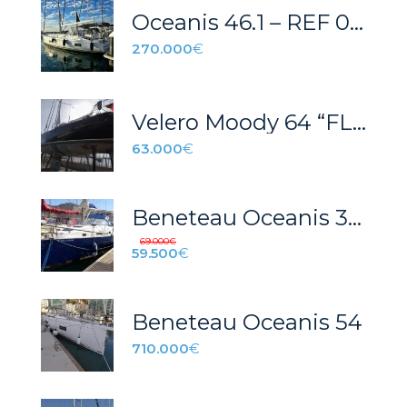
Oceanis 46.1 – REF 036T
270.000
€
Velero Moody 64 “FLORIANA”
63.000
€
Beneteau Oceanis 36 CC
69.000
€
59.500
€
Beneteau Oceanis 54
710.000
€