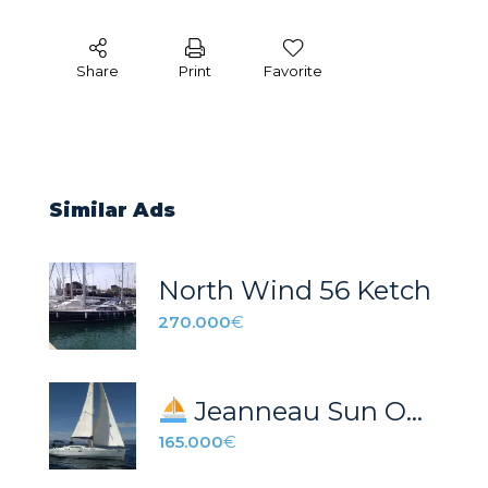
Share
Print
Favorite
Similar Ads
North Wind 56 Ketch
270.000
€
Jeanneau Sun Odyssey 49 DS – Excelente estado – venta directa
165.000
€