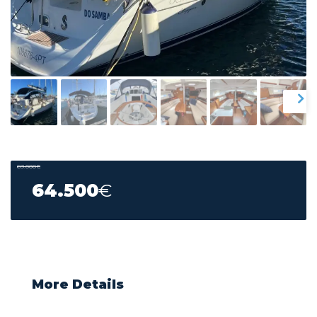
69.000
€
64.500
€
More Details