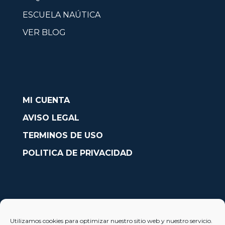
ESCUELA NAÚTICA
VER BLOG
MI CUENTA
AVISO LEGAL
TERMINOS DE USO
POLITICA DE PRIVACIDAD
CONTACTO
Utilizamos cookies para optimizar nuestro sitio web y nuestro servicio.
Avda. País Valencià nº54, Oficina 23, Alcoy (Alicante)