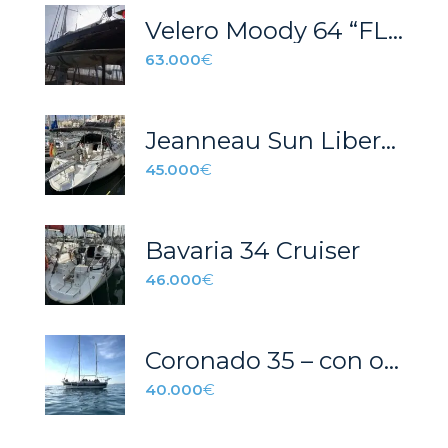
Velero Moody 64 “FLORIANA”
63.000
€
Jeanneau Sun Liberty 34
45.000
€
Bavaria 34 Cruiser
46.000
€
Coronado 35 – con opción de amarre
40.000
€