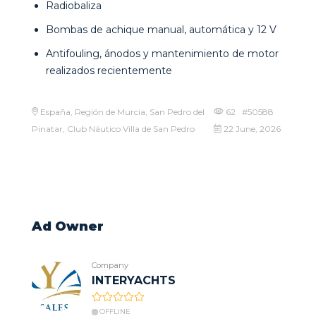
Radiobaliza
Bombas de achique manual, automática y 12 V
Antifouling, ánodos y mantenimiento de motor
realizados recientemente
España, Región de Murcia, San Pedro del
62 #50588
Pinatar, Club Náutico Villa de San Pedro
22 June, 2026
Ad Owner
Company
INTERYACHTS
OFFLINE