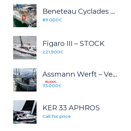
Beneteau Cyclades 43
89.000
€
Figaro III – STOCK
221.900
€
Assmann Werft – Velero eléctrico
95.000
€
75.000
€
KER 33 APHROS
Call for price