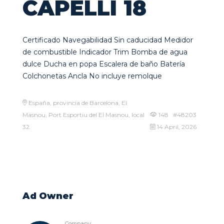
CAPELLI 18
Certificado Navegabilidad Sin caducidad Medidor
de combustible Indicador Trim Bomba de agua
dulce Ducha en popa Escalera de baño Batería
Colchonetas Ancla No incluye remolque
España, provincia de Barcelona, El
Masnou, Port Esportiu del El Masnou, local
148 #48203
32.
14 April, 2026
Ad Owner
Company