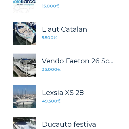
15.000
€
Llaut Catalan
5.500
€
Vendo Faeton 26 Scape
35.000
€
Lexsia XS 28
49.500
€
Ducauto festival