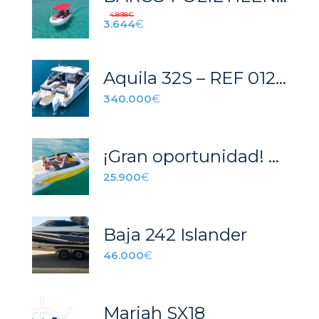
4.898
€
3.644
€
Aquila 32S – REF 012P
340.000
€
¡Gran oportunidad! Four Winns H210
25.900
€
Baja 242 Islander
46.000
€
Mariah SX18