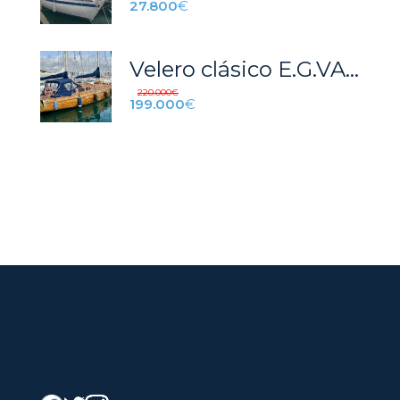
27.800
€
Velero clásico E.G.VAN DE STAD STORMY 55 de 1981. Bandera española, precio con IVA incluido
220.000
€
199.000
€