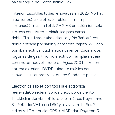
palasTanque de Combustible: 125 l.
Interior: Escotillas todas renovadas en 2023. No hay
filtracionesCamarotes: 2 dobles com amplios
armariosCamas en total: 2 + 2 + 3 en salón (un sofá
+ mesa con sistema hidráulico para cama
doble)Climatizador aire caliente y fríoBaños: 1 con
doble entrada por salón y camarote capitá. WC con
bomba eléctrica; ducha agua caliente. Cocina: dos
fogones de gas + horno eléctrico + amplia nevera
con motor nuevoTanque de Agua: 200 l.2 TV con
antena exterior +DVDEquipo de música con
altavoces interiores y exterioresSonda de pesca
Electrónica:Tablet con toda la electrónica
reenviadaCorredera, Sonda y equipo de viento:
Tracktick inalámbricoPiloto automático: Raymarine
ST 70Radio VHF con DSC y altavoz en bañera2
radios VHF manualesGPS + AISRadar: Rayteon R