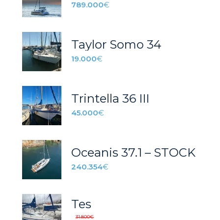
789.000
€
Taylor Somo 34
19.000
€
Trintella 36 III
45.000
€
Oceanis 37.1 – STOCK
240.354
€
Tes
31.800
€