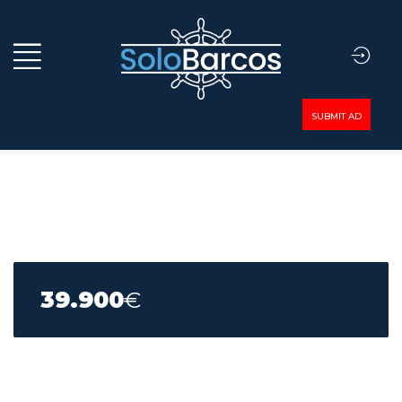
SUBMIT AD
39.900
€