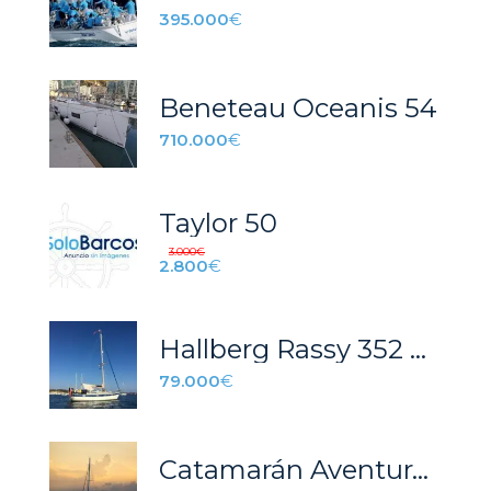
395.000
€
Beneteau Oceanis 54
710.000
€
Taylor 50
3.000
€
2.800
€
Hallberg Rassy 352 Scandinavia
79.000
€
Catamarán Aventura 45 S