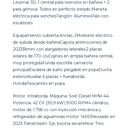
Lewmar 30, 1 central para reenvíos en bañera + 2
para génova. Todos en perfecto estado.Maneta
eléctrica para winchesTangón: AluminioPalo con
escalones
Equipamiento cubierta:Anclas: 2Molinete eléctrico
de subida desde bañeraCapota antirrociones de
2023Bimini con alargadores laterales.2 placas
solares de 170 c/uCojines en ámplia bañera central,
muy protegidaFunda escotilla camarote
principalEscalera de baño plegable en popaDucha
exteriorAuxiliar 6 plazas + fueraborda
HondaPescantes en popa
Motor: Intraborda. Máquina: Solé Diesel MINI-44
Potencia: 42 CV (30,9 kW) 3000 RPM4 cilindros,
motor de 1.758 cc con inyección mecánica y
refrigerador de aguaHoras motor: 1400Revisado en
2023.Transmisión: Eje, bocina secaHélice: Tres