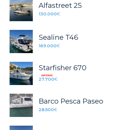
Alfastreet 25
130.000
€
Sealine T46
169.000
€
Starfisher 670
29.700
€
27.700
€
Barco Pesca Paseo
28.500
€