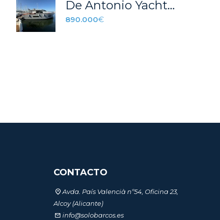
De Antonio Yachts D50 coupe Pibon
890.000
€
CONTACTO
Avda. País Valencià nº54, Oficina 23,
Alcoy (Alicante)
info@solobarcos.es