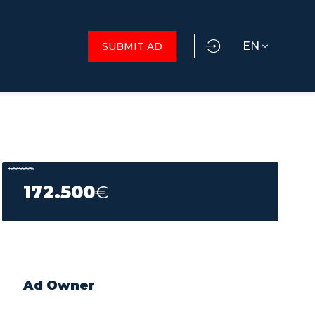
EN
SUBMIT AD
180.000
€
172.500
€
Ad Owner