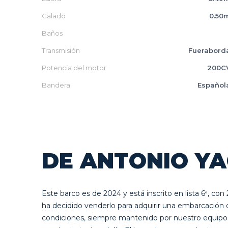
Calado
0.50
Baños
Transmisión
Fuerabord
Potencia del motor
200C
Bandera
Español
DE ANTONIO YA
Este barco es de 2024 y está inscrito en lista 6ª, co
ha decidido venderlo para adquirir una embarcación
condiciones, siempre mantenido por nuestro equipo e