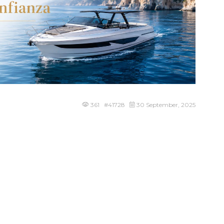
361 #41728
30 September, 2025