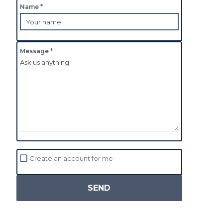
Name *
Message *
Create an account for me
SEND