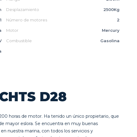
m
Desplazamiento
2500Kg
1
Número de motores
2
a
Motor
Mercury
V
Combustible
Gasolina
a
CHTS D28
n 200 horas de motor. Ha tenido un único propietario, que
 de mayor eslora. Se encuentra en muy buenas
n nuestra marina, con todos los servicios y