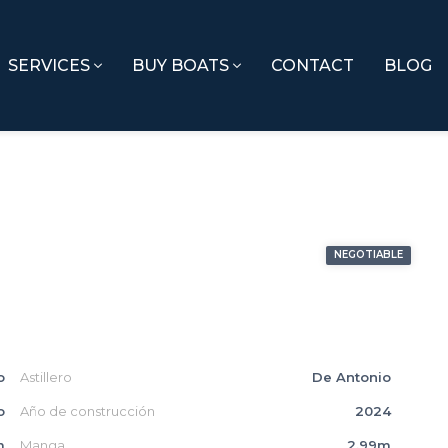
SERVICES
BUY BOATS
CONTACT
BLOG
NEGOTIABLE
o
Astillero
De Antonio
o
Año de construcción
2024
m
Manga
2.99m