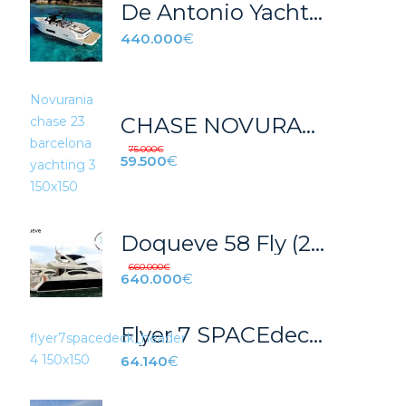
De Antonio Yachts D42 Prometheus
440.000
€
CHASE NOVURANIA 23 – 2014, bandera española 6ª. Motor nuevo en 2021. IVA pagado.
75.000
€
59.500
€
Doqueve 58 Fly (2005)
660.000
€
640.000
€
Flyer 7 SPACEdeck – STOCK
64.140
€