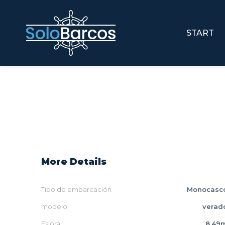
START
More Details
Tipo de embarcación
Monocasc
modelo
verad
Eslora
8.49