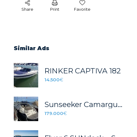
Share
Print
Favorite
Similar Ads
RINKER CAPTIVA 182
14.500
€
Sunseeker Camargue 44
179.000
€