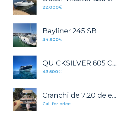
22.000
€
Bayliner 245 SB
34.900
€
QUICKSILVER 605 CRUISER AÑO 2021
43.500
€
Cranchi de 7.20 de eslora perfecta para navegar y pesca
Call for price