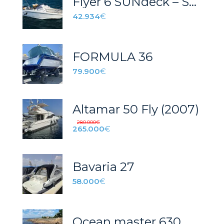
Flyer 6 SUNdeck – STOCK
42.934
€
FORMULA 36
79.900
€
Altamar 50 Fly (2007)
280.000
€
265.000
€
Bavaria 27
58.000
€
Ocean master 630 WA