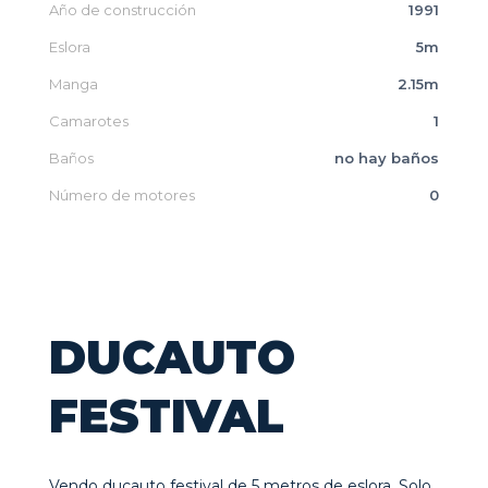
Año de construcción
1991
Eslora
5m
Manga
2.15m
Camarotes
1
Baños
no hay baños
Número de motores
0
DUCAUTO
FESTIVAL
Vendo ducauto festival de 5 metros de eslora. Solo