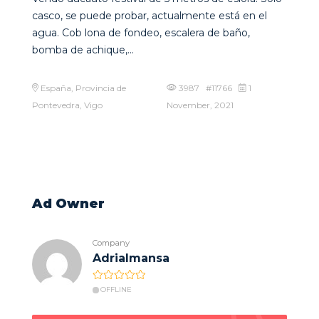
casco, se puede probar, actualmente está en el
agua. Cob lona de fondeo, escalera de baño,
bomba de achique,…
España, Provincia de
3987 #11766
1
Pontevedra, Vigo
November, 2021
Ad Owner
Company
Adrialmansa
OFFLINE