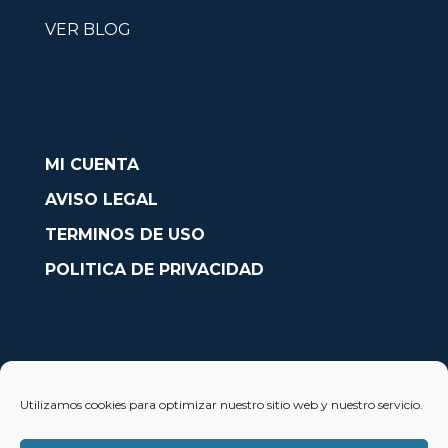
VER BLOG
MI CUENTA
AVISO LEGAL
TERMINOS DE USO
POLITICA DE PRIVACIDAD
CONTACTO
Utilizamos cookies para optimizar nuestro sitio web y nuestro servicio.
Avda. País Valencià nº54, Oficina 23, Alcoy (Alicante)