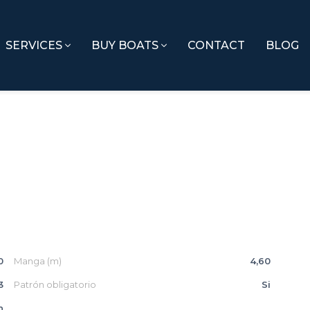
SERVICES
BUY BOATS
CONTACT
BLOG
0
Manga (m)
4,60
3
Patrón obligatorio
Si
n