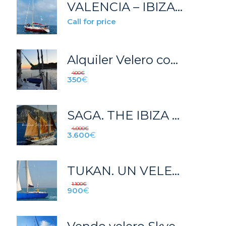
VALENCIA – IBIZA – VALENCIA EN VELERO. 1 SEMANA.
Call for price
Alquiler Velero con Patrón (Gib Sea 52’)
400
€
350
€
SAGA. THE IBIZA CLASSIC SAILING STYLE.
4.000
€
3.600
€
TUKAN. UN VELERO DE LUJO PARA TUS VACACIONES EN IBIZA
1.100
€
900
€