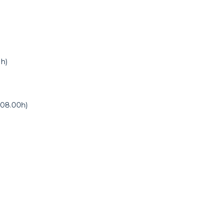
 h)
 08.00h)