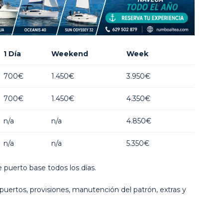
1 Día
Weekend
Week
700€
1.450€
3.950€
700€
1.450€
4.350€
n/a
n/a
4.850€
n/a
n/a
5.350€
 puerto base todos los días.
uertos, provisiones, manutención del patrón, extras y