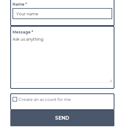
Name *
Message *
Create an account for me
SEND