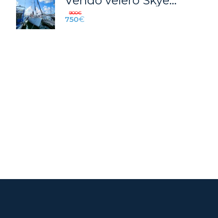
Vendo velero Skye ketch 51
900
€
750
€