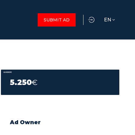
EN
SUBMIT AD
6.500
€
5.250
€
Ad Owner