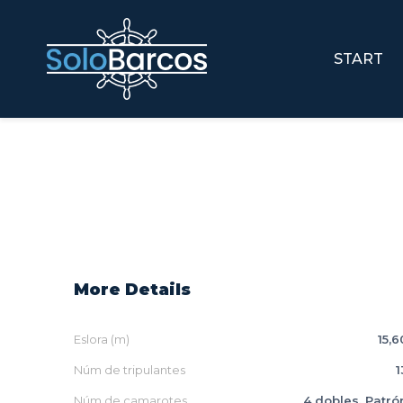
START
More Details
Eslora (m)
15,6
Núm de tripulantes
1
Núm de camarotes
4 dobles, Patró