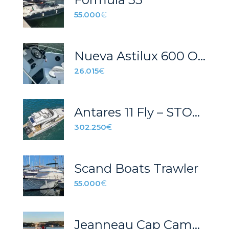
55.000
€
Nueva Astilux 600 Open gris
26.015
€
Antares 11 Fly – STOCK
302.250
€
Scand Boats Trawler
55.000
€
Jeanneau Cap Camarat 9.0 CC