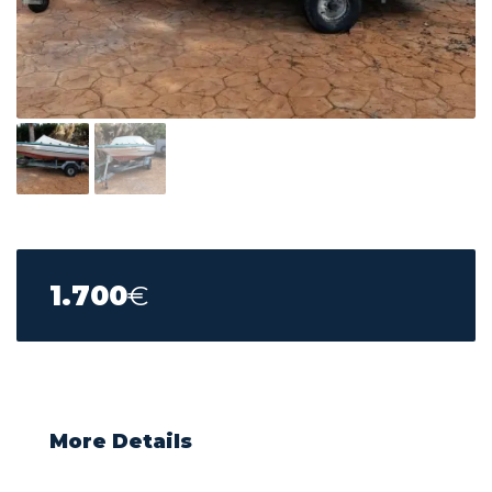
1.700
€
More Details