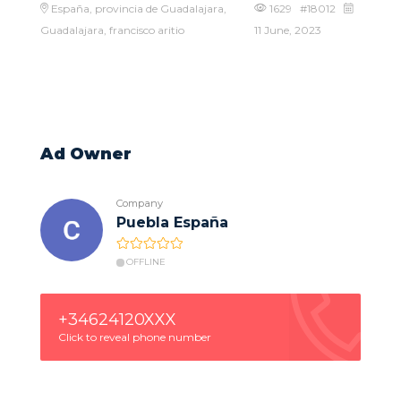
España, provincia de Guadalajara,
1629 #18012
Guadalajara, francisco aritio
11 June, 2023
Ad Owner
Company
Puebla España
OFFLINE
+34624120XXX
Click to reveal phone number