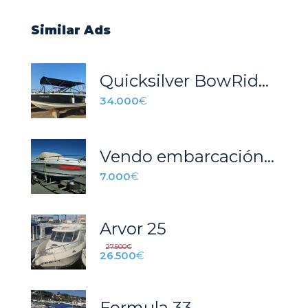
Similar Ads
Quicksilver BowRider 555
34.000
€
Vendo embarcación Rinker Festiva 202
7.000
€
Arvor 25
27.500
€
26.500
€
Formula 33