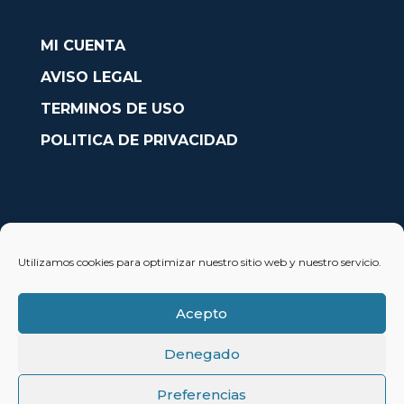
MI CUENTA
AVISO LEGAL
TERMINOS DE USO
POLITICA DE PRIVACIDAD
CONTACTO
Utilizamos cookies para optimizar nuestro sitio web y nuestro servicio.
Avda. País Valencià nº54, Oficina 23, Alcoy (Alicante)
info@solobarcos.es
Acepto
Denegado
Preferencias