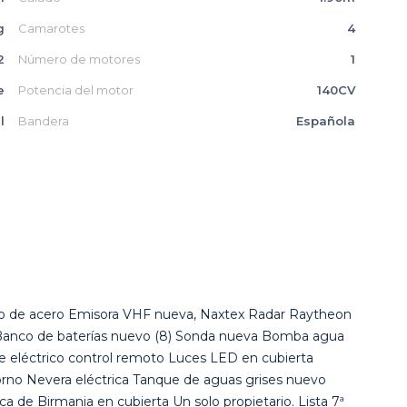
g
Camarotes
4
2
Número de motores
1
e
Potencia del motor
140CV
l
Bandera
Española
co de acero Emisora VHF nueva, Naxtex Radar Raytheon
 Banco de baterías nuevo (8) Sonda nueva Bomba agua
e eléctrico control remoto Luces LED en cubierta
horno Nevera eléctrica Tanque de aguas grises nuevo
 de Birmania en cubierta Un solo propietario. Lista 7ª