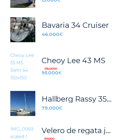
Bavaria 34 Cruiser
46.000
€
Cheoy Lee 43 MS
135.000
€
95.000
€
Hallberg Rassy 352 Scandinavia
79.000
€
Velero de regata jenneau sun fast 20
9.500
€