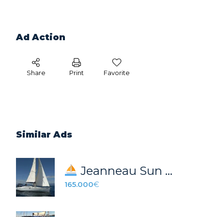
Ad Action
Share
Print
Favorite
Similar Ads
Jeanneau Sun Odyssey 49 DS – Excelente estado – venta directa
165.000
€