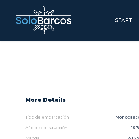
START
More Details
Tipo de embarcación
Monocasc
Año de construcción
197
Manga
4.16