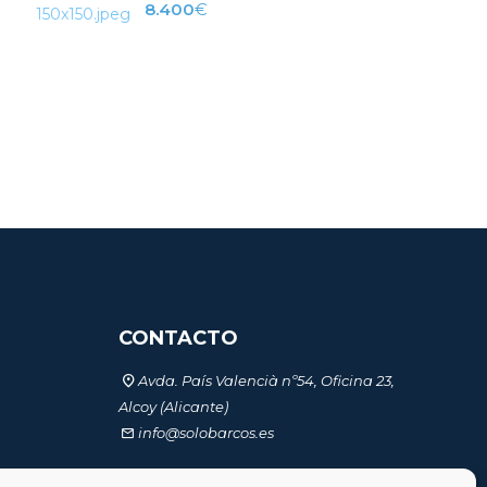
8.400
€
CONTACTO
Avda. País Valencià nº54, Oficina 23,
Alcoy (Alicante)
info@solobarcos.es