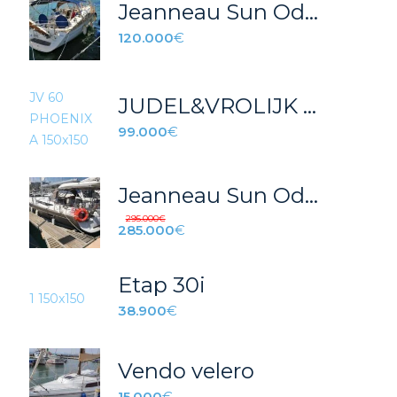
Jeanneau Sun Odyssey 43 – REF 007T
120.000
€
JUDEL&VROLIJK 60 PHOENIX
99.000
€
Jeanneau Sun Odyssey 509 (2012)
295.000
€
285.000
€
Etap 30i
38.900
€
Vendo velero
15.000
€