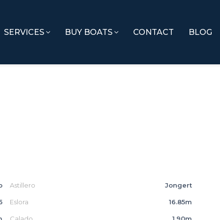
SERVICES
BUY BOATS
CONTACT
BLOG
o
Astillero
Jongert
5
Eslora
16.85m
m
Calado
1.90m