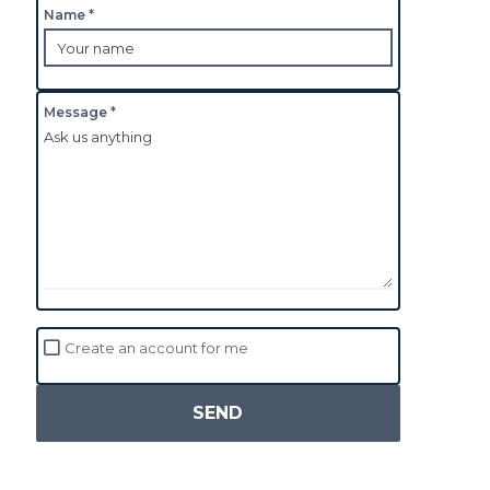
Name *
Message *
Create an account for me
SEND