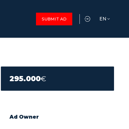
EN
SUBMIT AD
295.000
€
Ad Owner