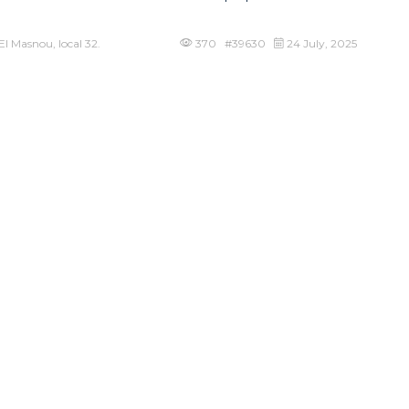
El Masnou, local 32.
370 #39630
24 July, 2025