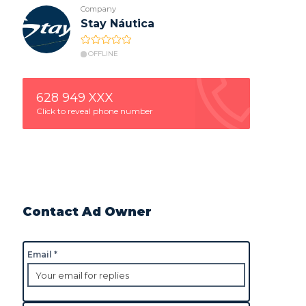
Company
Stay Náutica
OFFLINE
628 949 XXX
Click to reveal phone number
Contact Ad Owner
Email *