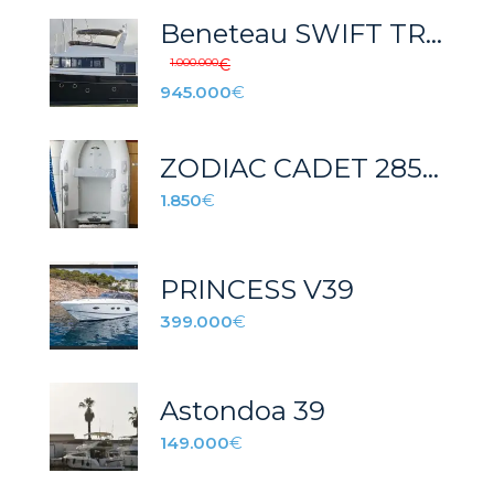
Beneteau SWIFT TRAWLER 50
1.000.000
€
945.000
€
ZODIAC CADET 285 FR
1.850
€
PRINCESS V39
399.000
€
Astondoa 39
149.000
€