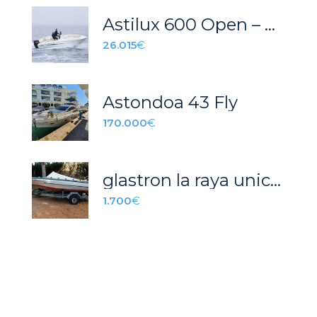
Astilux 600 Open – Exclusiva
26.015
€
Astondoa 43 Fly
170.000
€
glastron la raya unico propietario
1.700
€