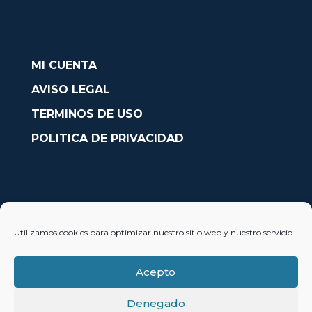
MI CUENTA
AVISO LEGAL
TERMINOS DE USO
POLITICA DE PRIVACIDAD
CONTACTO
Utilizamos cookies para optimizar nuestro sitio web y nuestro servicio.
Avda. País Valencià nº54, Oficina 23, Alcoy (Alicante)
info@solobarcos.es
Acepto
Denegado