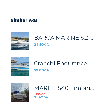
Similar Ads
BARCA MARINE 6.2 2025
29.500
€
Cranchi Endurance 39
59.000
€
MARETI 540 Timonier
23.500
€
21.900
€