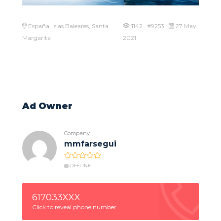
España, Islas Baleares, Santa
1142 #9253
27 May,
Margarita
2021
Ad Owner
Company
mmfarsegui
OFFLINE
617033XXX
Click to reveal phone number