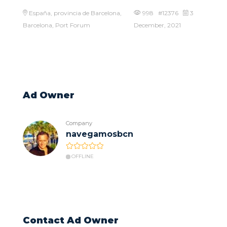
España, provincia de Barcelona,
998 #12376
3
Barcelona, Port Forum
December, 2021
Ad Owner
Company
navegamosbcn
OFFLINE
Contact Ad Owner