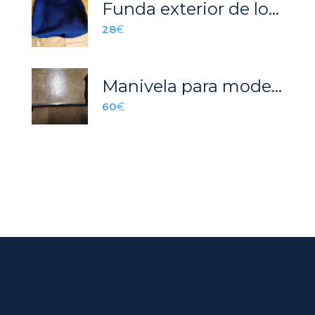
Funda exterior de lona para escotilla / ventanuco.
28
€
Manivela para modelos antiguos de winch
60
€