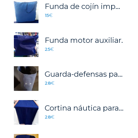
Funda de cojín impermeable 0.50 cm x 0.50cm.
15
€
Funda motor auxiliar.
25
€
Guarda-defensas para barcos
28
€
Cortina náutica para el portón de acceso.
28
€