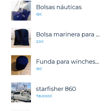
Bolsas náuticas
15
€
Bolsa marinera para cabos.
20
€
Funda para winches del barco.
15
€
starfisher 860
78.000
€