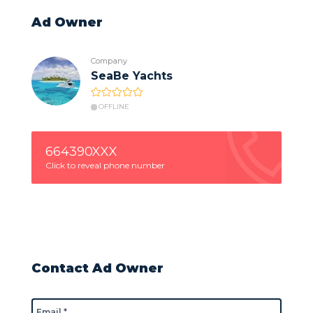
Ad Owner
Company
SeaBe Yachts
OFFLINE
664390XXX
Click to reveal phone number
Contact Ad Owner
Email *