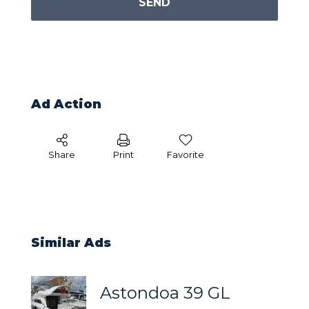
SEND
Ad Action
Share
Print
Favorite
Similar Ads
Astondoa 39 GL