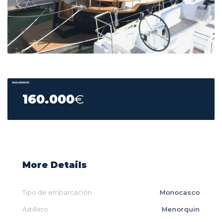
165.000
€
160.000
€
More Details
Tipo de embarcación
Monocasco
Astillero
Menorquin