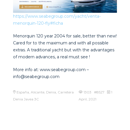
https://www.seabegroup.com/yacht/venta-
menorquin-120-fly#ficha
Menorquin 120 year 2004 for sale, better than new!
Cared for to the maximum and with all possible
extras. A traditional yacht but with the advantages
of modern advances, a real must see !
More info at: www.seabegroup.com –
info@seabegroup.com
España, Alicante, Denia, Carretera
1303 #8527
1
Denia Javea 3C
April, 2021