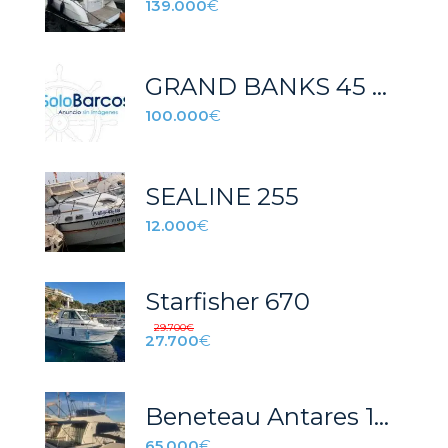
139.000
€
GRAND BANKS 45 ALASKAN
100.000
€
SEALINE 255
12.000
€
Starfisher 670
29.700
€
27.700
€
Beneteau Antares 1080
65.000
€