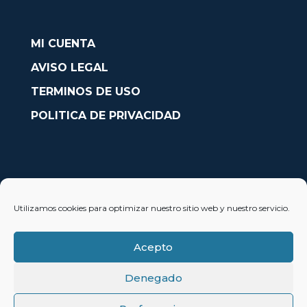
MI CUENTA
AVISO LEGAL
TERMINOS DE USO
POLITICA DE PRIVACIDAD
CONTACTO
Utilizamos cookies para optimizar nuestro sitio web y nuestro servicio.
Avda. País Valencià nº54, Oficina 23, Alcoy (Alicante)
info@solobarcos.es
Acepto
Denegado