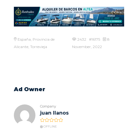
España, Provincia de
2432 #16175
8
Alicante, Torrevieja
November, 2022
Ad Owner
Company
juan llanos
OFFLINE