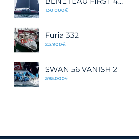
BENETEAU FIRST 44.7 RED DEVIL
130.000
€
Furia 332
23.900
€
SWAN 56 VANISH 2
395.000
€