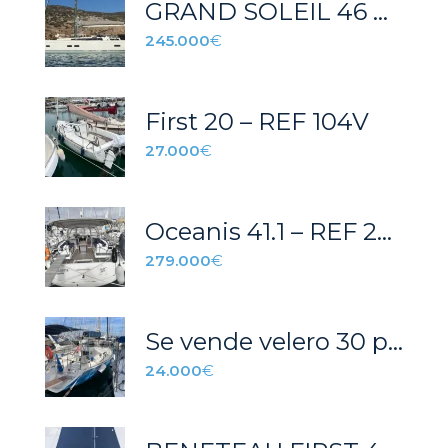
GRAND SOLEIL 46 B&C ANGEL II
245.000
€
First 20 – REF 104V
27.000
€
Oceanis 41.1 – REF 207C
279.000
€
Se vende velero 30 pies
24.000
€