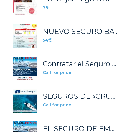
75
€
NUEVO SEGURO BASICO DE EMBARCACION LISTA 7ª
54
€
Contratar el Seguro de tu barco por 55 € y en 5 minutos solo es posible con Seguros Raúl Rivas
Call for price
SEGUROS DE «CRUCERO» O «VELERO» DE MURIMAR
Call for price
EL SEGURO DE EMBARCACIÓN MÁS ECONÓMICO DESDE 55 €