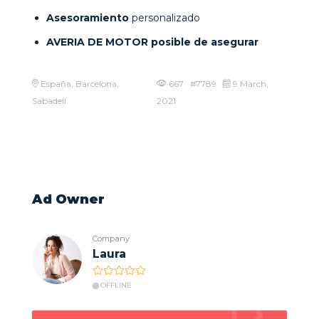
Asesoramiento
personalizado
AVERIA DE MOTOR posible de asegurar
España, Barcelona,
667 #7789
9 March,
Sabadell
2021
Ad Owner
Company
Laura
OFFLINE