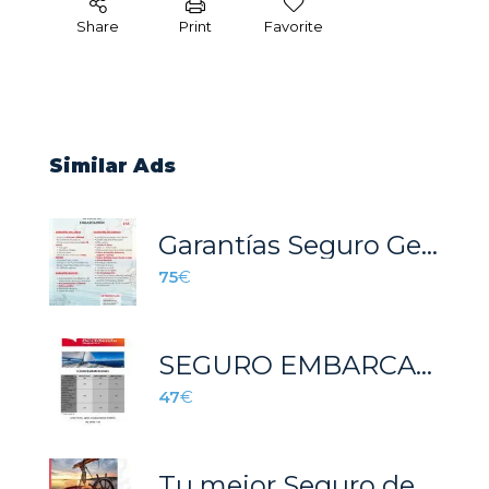
Share
Print
Favorite
Similar Ads
Garantías Seguro Gesmar
75
€
SEGURO EMBARCACIONES
47
€
Tu mejor Seguro de Embarcación