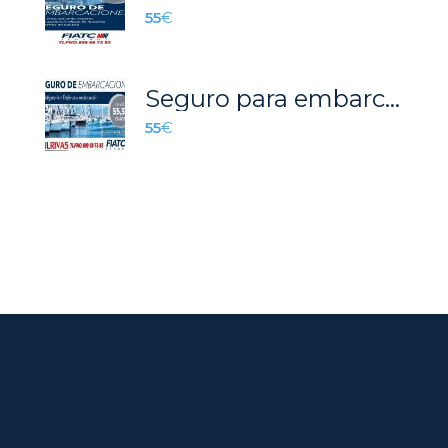
55
€
Seguro para embarcaciones por 55€ con RC, defensa y reclamación de daños. 57€ incluyendo remolcaje.
55
€