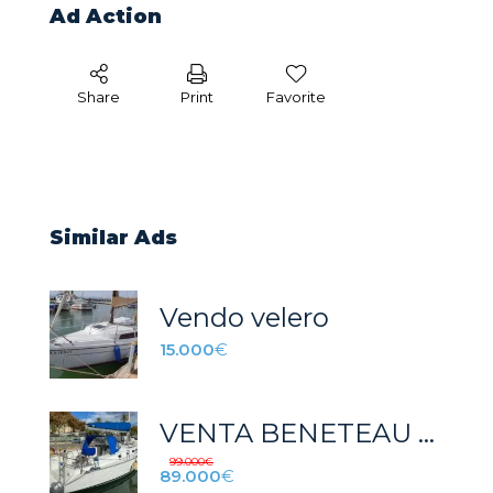
Ad Action
Share
Print
Favorite
Similar Ads
Vendo velero
15.000
€
VENTA BENETEAU CYCLADES 43
99.000
€
89.000
€