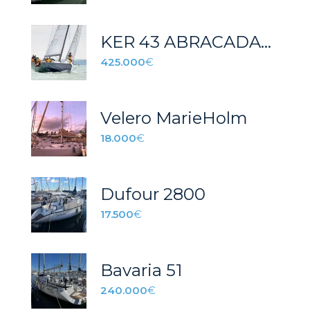
KER 43 ABRACADABRA
425.000
€
Velero MarieHolm
18.000
€
Dufour 2800
17.500
€
Bavaria 51
240.000
€