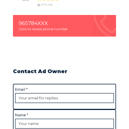
OFFLINE
965784XXX
Click to reveal phone number
Contact Ad Owner
Email *
Name *