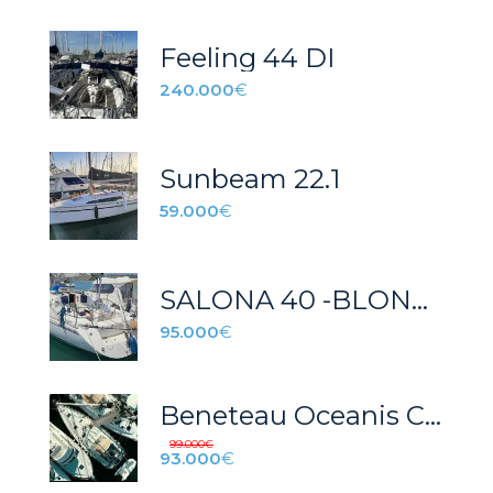
Feeling 44 DI
240.000
€
Sunbeam 22.1
59.000
€
SALONA 40 -BLONDILA
95.000
€
Beneteau Oceanis Clipper 411 (1998)
99.000
€
93.000
€