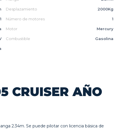
m
Desplazamiento
2000Kg
1
Número de motores
1
a
Motor
Mercury
V
Combustible
Gasolina
a
05 CRUISER AÑO
manga 2.34m. Se puede pilotar con licencia básica de