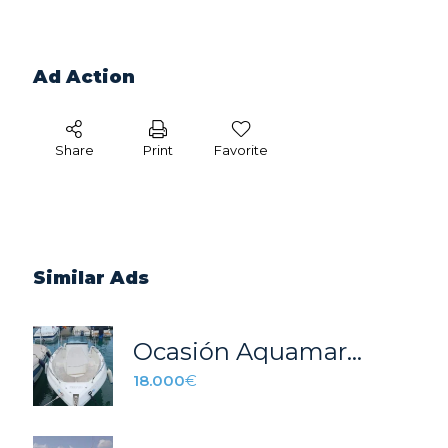
Ad Action
Share
Print
Favorite
Similar Ads
Ocasión Aquamar 615 en stock!
18.000
€