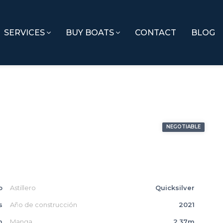
SERVICES
BUY BOATS
CONTACT
BLOG
NEGOTIABLE
o
Astillero
Quicksilver
s
Año de construcción
2021
m
Manga
2.37m