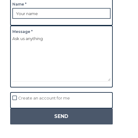
Name *
Message *
Create an account for me
SEND