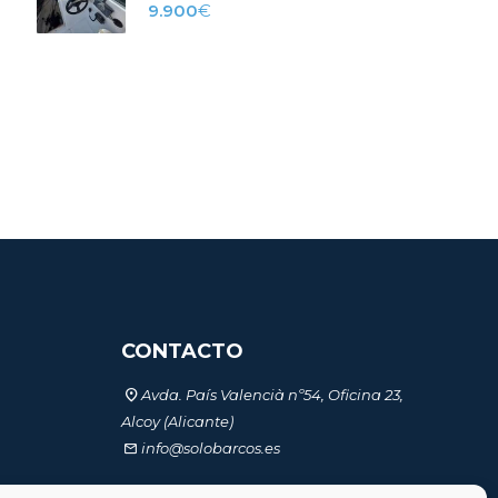
9.900
€
CONTACTO
Avda. País Valencià nº54, Oficina 23,
Alcoy (Alicante)
info@solobarcos.es