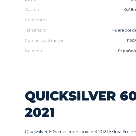
Calado
0.48
Camarotes
Transmisión
Fuerabord
Potencia del motor
115C
Bandera
Español
QUICKSILVER 6
2021
Quicksilver 605 cruiser de junio del 2021.Eslora 6m, 