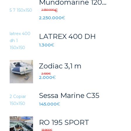
Mundomarine 120 (1995)
2.350.000
€
2.250.000
€
LATREX 400 DH
1.300
€
Zodiac 3,1 m
2.100
€
2.000
€
Sessa Marine C35
145.000
€
RO 195 SPORT
13.900
€