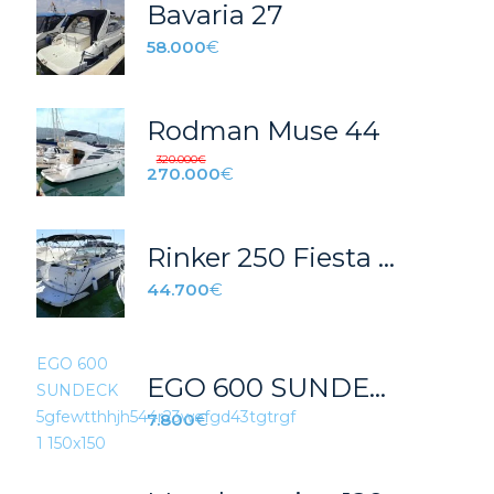
Bavaria 27
58.000
€
Rodman Muse 44
320.000
€
270.000
€
Rinker 250 Fiesta Vee
44.700
€
EGO 600 SUNDECK HONDA BF115 VTEC 2018
7.800
€