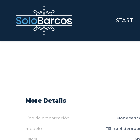
START
More Details
Tipo de embarcación
Monocasc
modelo
115 hp 4 tiempo
Eslora
6