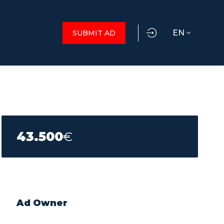
EN
SUBMIT AD
43.500
€
Ad Owner