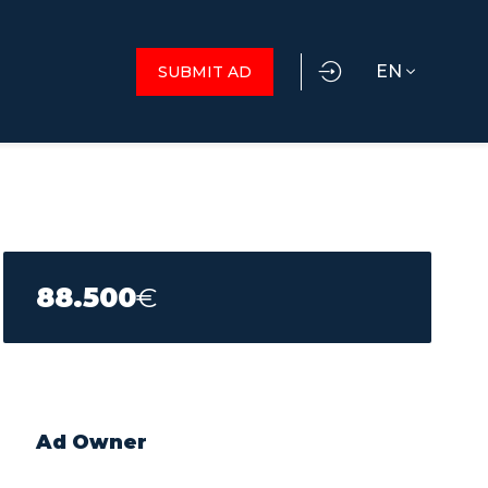
EN
SUBMIT AD
88.500
€
Ad Owner