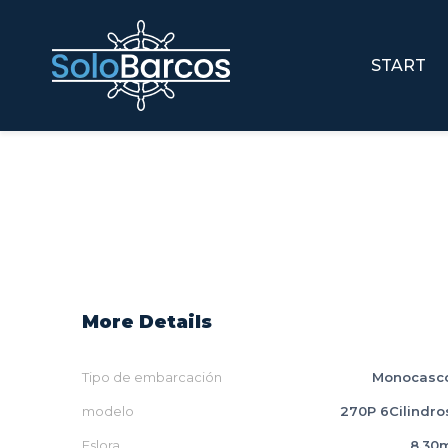
START
More Details
Tipo de embarcación
Monocasc
modelo
270P 6Cilindro
Eslora
8.30