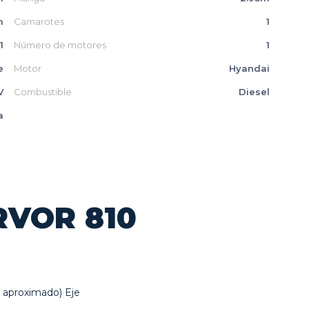
m
Camarotes
1
1
Número de motores
1
e
Motor
Hyandai
V
Combustible
Diesel
a
RVOR 810
s aproximado) Eje