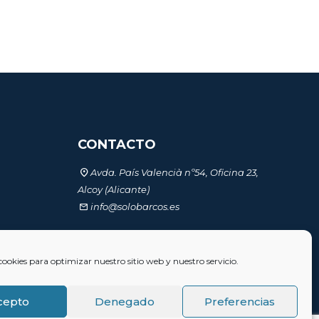
CONTACTO
Avda. País Valencià nº54, Oficina 23,
Alcoy (Alicante)
info@solobarcos.es
AD
cookies para optimizar nuestro sitio web y nuestro servicio.
cepto
Denegado
Preferencias