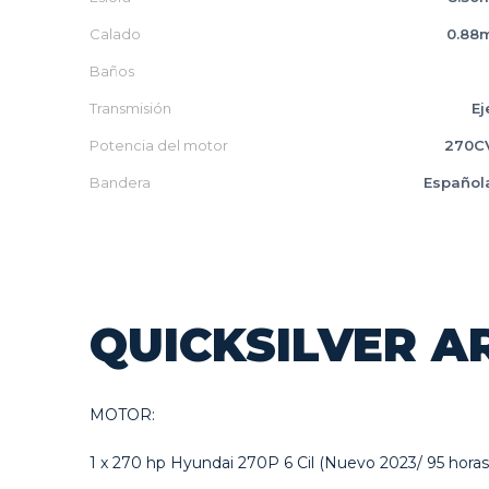
Calado
0.88
Baños
Transmisión
Ej
Potencia del motor
270C
Bandera
Español
QUICKSILVER A
MOTOR:
1 x 270 hp Hyundai 270P 6 Cil (Nuevo 2023/ 95 hora