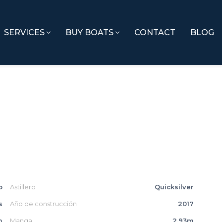
SERVICES
BUY BOATS
CONTACT
BLOG
o
Astillero
Quicksilver
s
Año de construcción
2017
m
Manga
2.93m