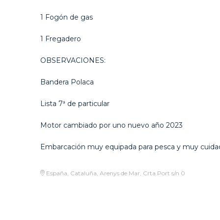
1 Fogón de gas
1 Fregadero
OBSERVACIONES:
Bandera Polaca
Lista 7ª de particular
Motor cambiado por uno nuevo año 2023
Embarcación muy equipada para pesca y muy cuida
España, Cataluña, Arenys de Mar, Crta.Port s/n 0