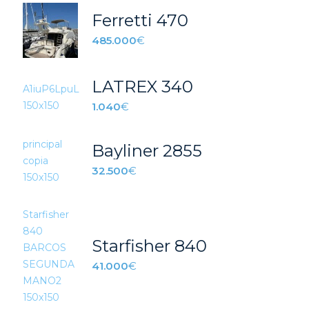
Ferretti 470
485.000
€
LATREX 340
1.040
€
Bayliner 2855
32.500
€
Starfisher 840
41.000
€