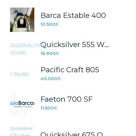
Barca Estable 400
10.500
€
Quicksilver 555 WALKARROUND WA
16.900
€
Pacific Craft 805
43.000
€
Faeton 700 SF
11.500
€
Quicksilver 675 Open