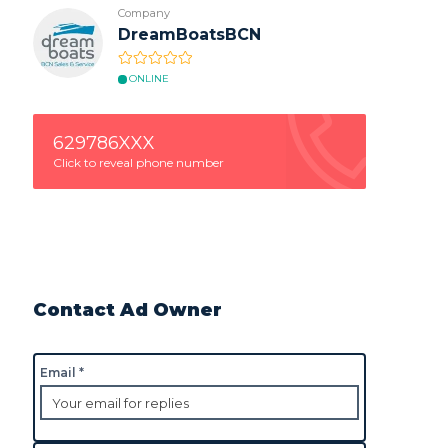
Company
DreamBoatsBCN
ONLINE
629786XXX
Click to reveal phone number
Contact Ad Owner
Email *