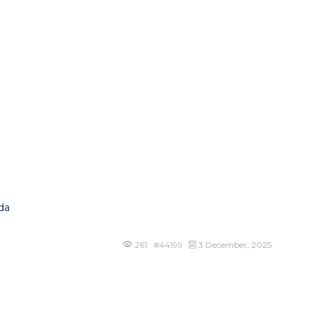
da
261 #44199
3 December, 2025