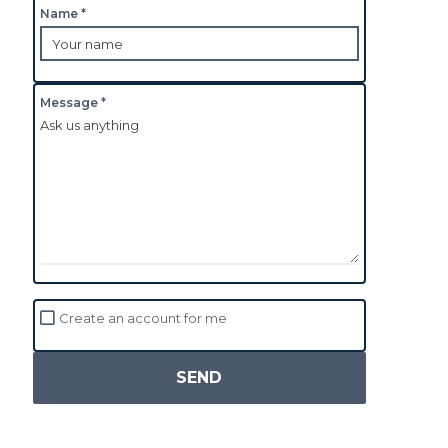
Name *
Message *
Create an account for me
SEND