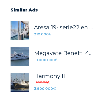
Similar Ads
Aresa 19- serie22 en Magnifico estado
210.000
€
Megayate Benetti 45m (1994)
10.000.000
€
Harmony II
6.900.000
€
3.900.000
€