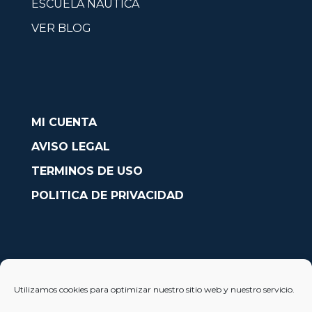
ESCUELA NAÚTICA
VER BLOG
MI CUENTA
AVISO LEGAL
TERMINOS DE USO
POLITICA DE PRIVACIDAD
CONTACTO
Utilizamos cookies para optimizar nuestro sitio web y nuestro servicio.
Avda. País Valencià nº54, Oficina 23, Alcoy (Alicante)