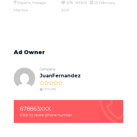
España, Málaga,
678 #7503
25 February,
Manilva
2021
Ad Owner
Company
JuanFernandez
OFFLINE
678863XXX
Click to reveal phone number