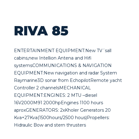
RIVA 85
ENTERTAINMENT EQUIPMENT:New TV´sall
cabins,new Intellion Antena and Hifi
systemsCOMMUNICATIONS & NAVIGATION
EQUIPMENT:New navigation and radar System
Raymarine3D sonar from EchopilotRemote yacht
Controller 2 channelsMECHANICAL
EQUIPMENT:ENGINES: 2 MTU –diesel
16V2000M91 2000hpEngines 1100 hours
aproxGENERATORS: 2xKholer Generators 20
Kva+27Kva(1500hours/2500 hous)Propellers:
Hidraulic Bow and stern thrusters