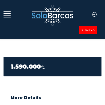
SUBMIT AD
1.590.000
€
More Details