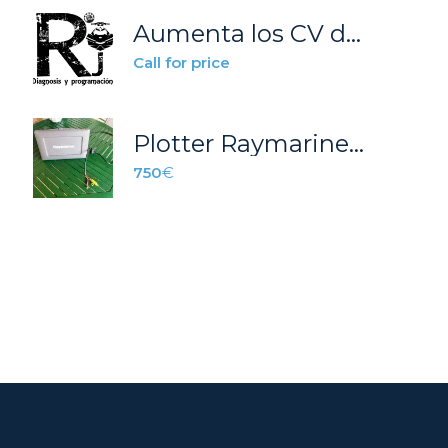
Aumenta los CV de tu moto de agua SEADOO
Call for price
Plotter Raymarine C120W
750
€