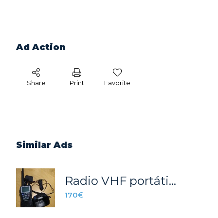
Ad Action
Share
Print
Favorite
Similar Ads
Radio VHF portátil Cobra Marine MRHH500 FLT BT EU
170
€