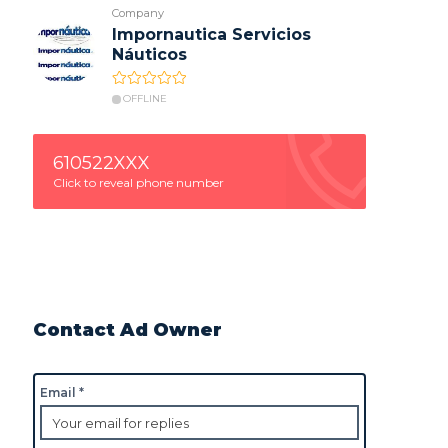
Company
Impornautica Servicios
Náuticos
OFFLINE
610522XXX
Click to reveal phone number
Contact Ad Owner
Email *