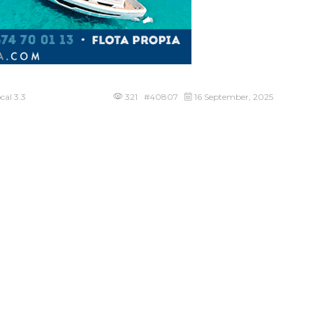
cal 3.3
321 #40807
16 September, 2025