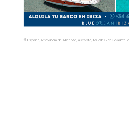
España, Provincia de Alicante, Alicante, Muelle 8 de Levante lo