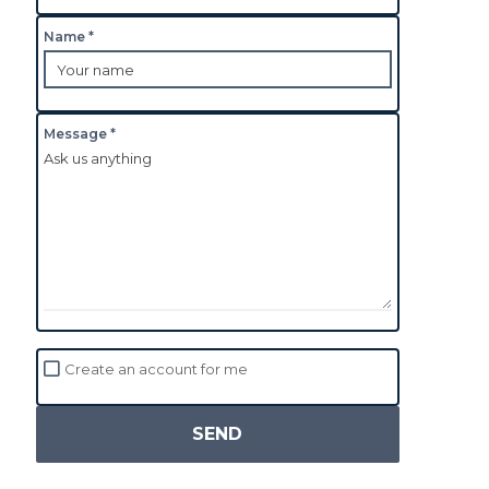
Name *
Message *
Create an account for me
SEND