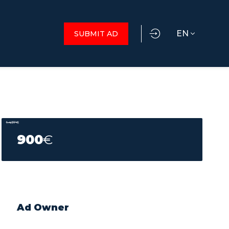
EN
SUBMIT AD
1.437
€
900
€
Ad Owner