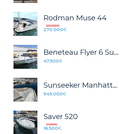
Rodman Muse 44
320.000
€
270.000
€
Beneteau Flyer 6 Sundeck
47.500
€
Sunseeker Manhattan 63
945.000
€
Saver 520
21.000
€
16.500
€