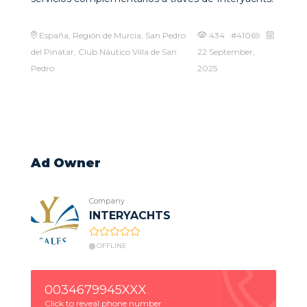
España, Región de Murcia, San Pedro
434 #41069
del Pinatar, Club Náutico Villa de San
22 September,
Pedro
2025
Ad Owner
Company
INTERYACHTS
OFFLINE
0034679945XXX
Click to reveal phone number