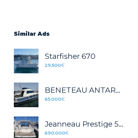
Similar Ads
Starfisher 670
29.500
€
BENETEAU ANTARES 10.80
65.000
€
Jeanneau Prestige 500 S
690.000
€