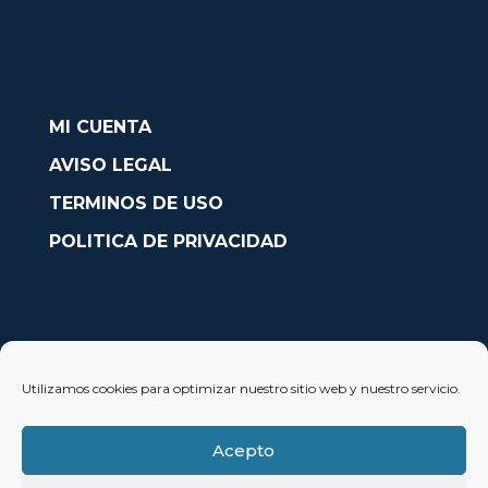
MI CUENTA
AVISO LEGAL
TERMINOS DE USO
POLITICA DE PRIVACIDAD
CONTACTO
Utilizamos cookies para optimizar nuestro sitio web y nuestro servicio.
Avda. País Valencià nº54, Oficina 23, Alcoy (Alicante)
info@solobarcos.es
Acepto