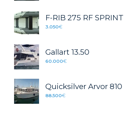
F-RIB 275 RF SPRINT
3.050
€
Gallart 13.50
60.000
€
Quicksilver Arvor 810
88.500
€